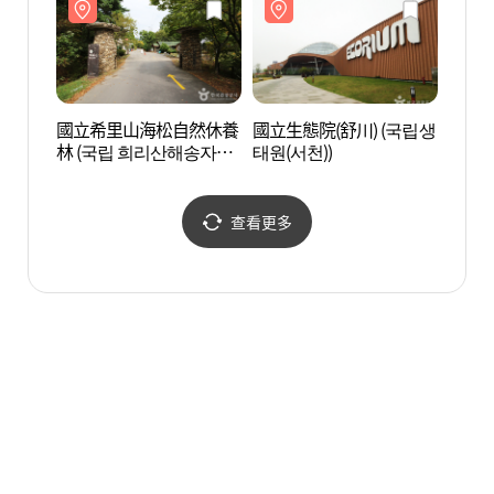
國立希里山海松自然休養
國立生態院(舒川) (국립생
薯童
林 (국립 희리산해송자연
태원(서천))
공원과
휴양림)
查看更多