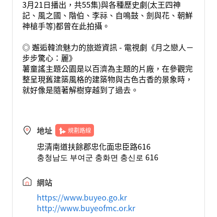
3月21日播出，共55集)與各種歷史劇(太王四神
記、風之國、階伯、李祘、自鳴鼓、劍與花、朝鮮
神槍手等)都曾在此拍攝。
◎ 邂逅韓流魅力的旅遊資訊 - 電視劇《月之戀人－
步步驚心：麗》
薯童謠主題公園是以百濟為主題的片廠，在參觀完
整呈現舊建築風格的建築物與古色古香的景象時，
就好像是隨著解樹穿越到了過去。
地址
規劃路線
忠清南道扶餘郡忠化面忠臣路616
충청남도 부여군 충화면 충신로 616
網站
https://www.buyeo.go.kr
http://www.buyeofmc.or.kr