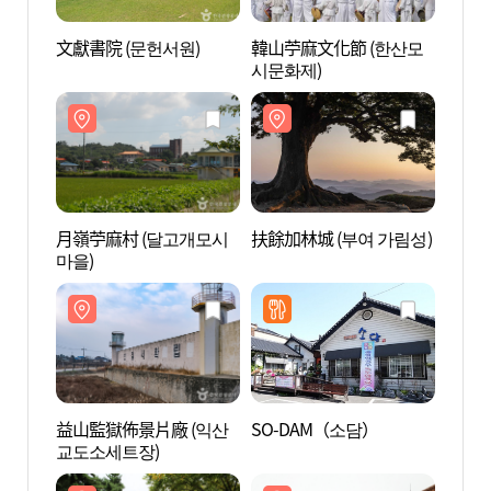
文獻書院 (문헌서원)
韓山苧麻文化節 (한산모
文獻書
시문화제)
月嶺苧麻村 (달고개모시
扶餘加林城 (부여 가림성)
扶餘加
마을)
益山監獄佈景片廠 (익산
SO-DAM（소담）
國立
교도소세트장)
林 (
휴양림