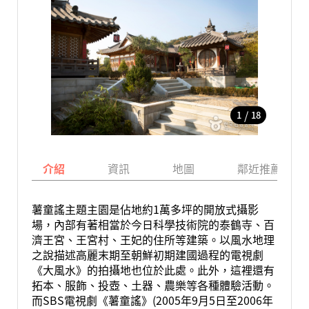
/
1
18
介紹
資訊
地圖
鄰近推薦景點
薯童謠主題主園是佔地約1萬多坪的開放式攝影
場，內部有著相當於今日科學技術院的泰鶴寺、百
濟王宮、王宮村、王妃的住所等建築。以風水地理
之說描述高麗末期至朝鮮初期建國過程的電視劇
《大風水》的拍攝地也位於此處。此外，這裡還有
拓本、服飾、投壺、土器、農樂等各種體驗活動。
而SBS電視劇《薯童謠》(2005年9月5日至2006年