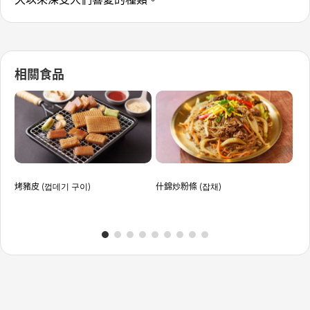
相關食品
烤豬皮 (껍데기 구이)
什錦炒粉條 (잡채)
芋頭