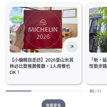
【小編親自走訪】2026釜山米其
「新‧
林必比登推薦餐廳，1人用餐也
性散步
OK！
01
/ 03
查看更多