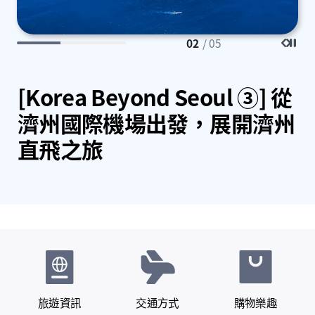
02
/ 05
機
[Korea Beyond Seoul ③] 從
濟州國際機場出發，展開濟州
到
直飛之旅
提
旅遊資訊
交通方式
購物樂趣