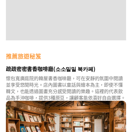
推薦旅遊秘笈
疏疏密密書香咖啡廳(소소밀밀 북카페)
懷包寬廣庭院的韓屋書香咖啡廳，可在安靜的氛圍中閱讀
並享受悠閒時光。店內圖書以童話與繪本為主，即使不懂
韓文，也能透過圖畫充分感受閱讀的樂趣。這裡的代表飲
品為手沖咖啡，提供3種原豆，讓顧客能依喜好自由選擇。