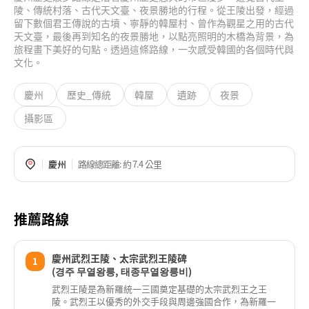
陵、傳統村落、古代天文臺、夜景勝地的行程。從王陵出發，經過
留下數個君王傳說的古墳、寧靜的韓屋村、曾作為觀星之用的古代
天文臺，最後再到知名的夜景勝地，以點亮照明的木橋為背景，為
旅程畫下美好的句點。透過這條路線，一次感受韓國的各個時代與
文化。
慶州
歷史_傳統
韓屋
遺跡
夜景
攝影區
慶州
路線總距離
: 約 7.4 公里
推薦路線
慶州武烈王陵、太宗武烈王陵碑
1
(경주 무열왕릉, 태종무열왕릉비)
武烈王陵是為新羅統一三國奠定基礎的太宗武烈王之王
陵。武烈王以優秀的外交手段與周邊強國合作，為新羅一