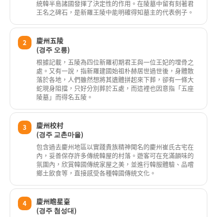
統韓半島諸國發揮了決定性的作用。在陵墓中留有刻著君
王名之碑石，是新羅王陵中能明確得知墓主的代表例子。
慶州五陵
2
(경주 오릉)
根據記載，五陵為四位新羅初期君王與一位王妃的埋骨之
處。又有一說，指新羅建國始祖朴赫居世過世後，身體散
落於各地，人們雖然想將其遺體拼起來下葬，卻有一條大
蛇現身阻擋，只好分別葬於五處，而這裡也因意指「五座
陵墓」而得名五陵。
慶州校村
3
(경주 교촌마을)
包含過去慶州地區以實踐貴族精神聞名的慶州崔氏古宅在
內，妥善保存許多傳統韓屋的村落。遊客可在充滿韻味的
氛圍內，欣賞韓國傳統家屋之美，並進行韓服體驗、品嚐
鄉土飲食等，直接感受各種韓國傳統文化。
慶州瞻星臺
4
(경주 첨성대)