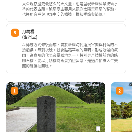
東亞現存歷史最悠久的天文臺，也是呈現新羅科學技術水
準的代表古蹟。瞻星臺主要用來觀測太陽與星星的移動，
也運用窗戶與頂部中空的構造，推知季節與節氣。
月精橋
5
(월정교)
以傳統方式修復而成，曾於新羅時代連接宮闕與村落的木
造橋梁。每到夜晚，就會點亮華麗的照明，形成浪漫的氛
圍，為慶州的代表夜景勝地之一。特別是月精橋前方的踏
腳石橋，能以月精橋為背景拍照留念，是適合拍攝人生美
照的絕佳拍照區。
1
2