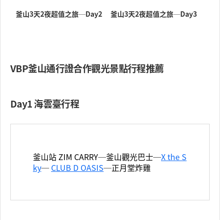
釜山3天2夜超值之旅─Day2
釜山3天2夜超值之旅─Day3
VBP釜山通行證合作觀光景點行程推薦
Day1 海雲臺行程
釜山站 ZIM CARRY─釜山觀光巴士─
X the S
ky
─
CLUB D OASIS
─正月堂炸雞