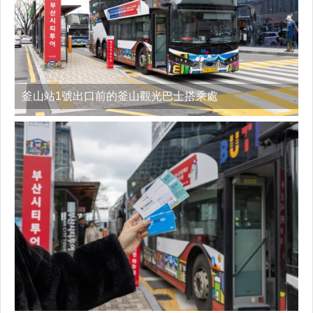
釜山站1號出口前的釜山觀光巴士搭乘處