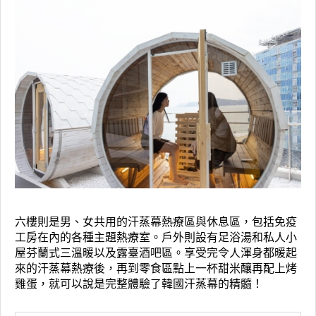
六樓則是男、女共用的汗蒸幕熱療區與休息區，包括免疫
工房在內的各種主題熱療室。戶外則設有足浴湯和私人小
屋芬蘭式三溫暖以及露臺酒吧區。享受完令人渾身都暖起
來的汗蒸幕熱療後，再到零食區點上一杯甜米釀再配上烤
雞蛋，就可以說是完整體驗了韓國汗蒸幕的精髓！