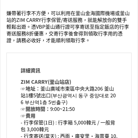
嫌帶著行李不方便，可以利用在釜山金海國際機場或釜山
站的ZIM CARRY行李保管/寄送服務，就能解放你的雙手
輕鬆出遊。憑VBP釜山通行證可享寄送至指定飯店的行李
寄送服務8折優惠，交寄行李後會得到領取行李用的憑
證，請務必收好，才能順利領取行李。
詳細資訊
ZIM CARRY(釜山站店)
☞地址
：釜山廣域市東區中央大路206 釜山
站1樓5號出口(부산광역시 동구 중앙대로 20
6 부산역1층 5번출구)
☞開放時間：
9:00~21:50
☞費用
- 行李保管(1日) : 行李箱 5,000韓元 / 一般背
包 3,000韓元
- 行李寄送(當天) : 西面‧廣安里‧海雲臺 10,