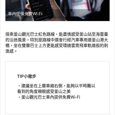
車內提供免費Wi-Fi
搭乘釜山觀光巴士紅色路線，能盡情感受釜山站至海雲臺
的沿途風景。特別是路線中還會行經汽車專用道釜山港大
橋，坐在雙層巴士上方更能感受環繞雲霄飛車軌道般的刺
激感。
TIP小撇步
‧建議坐在上層車廂右側，能夠以平時難以
看到的角度親眼感受釜山之美
‧釜山觀光巴士車內提供免費Wi-Fi