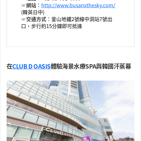
☞網站
：
http://www.busanxthesky.com/
(韓英日中)
☞交通方式
：釜山地鐵2號線中洞站7號出
口，步行約15分鐘即可抵達
在
CLUB D OASIS
體驗海景水療SPA與韓國汗蒸幕