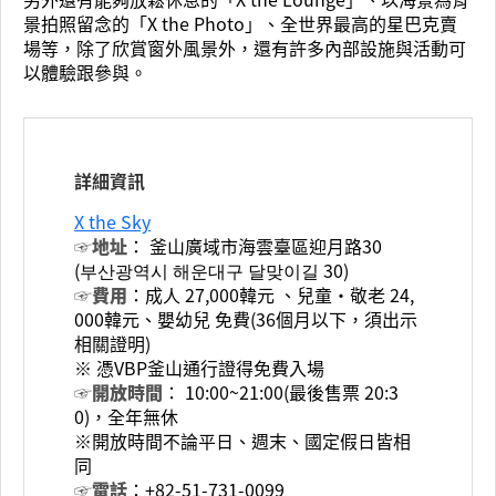
景拍照留念的「X the Photo」、全世界最高的星巴克賣
場等，除了欣賞窗外風景外，還有許多內部設施與活動可
以體驗跟參與。
詳細資訊
X the Sky
☞地址
： 釜山廣域市海雲臺區迎月路30
(부산광역시 해운대구 달맞이길 30)
☞費用
：成人 27,000韓元 、兒童‧敬老 24,
000韓元、嬰幼兒 免費(36個月以下，須出示
相關證明)
※ 憑VBP釜山通行證得免費入場
☞開放時間
： 10:00~21:00(最後售票 20:3
0)，全年無休
※開放時間不論平日、週末、國定假日皆相
同
☞電話
：+82-51-731-0099