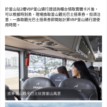
於釜山站2樓VBP釜山通行證諮詢櫃台領取實體卡片後，
可以根據時刻表，現場換取釜山觀光巴士搭乘券。但須注
意，一換取觀光巴士搭乘券即開始計算VBP釜山通行證使
用時間。
搭乘釜山觀光巴士欣賞釜山風景