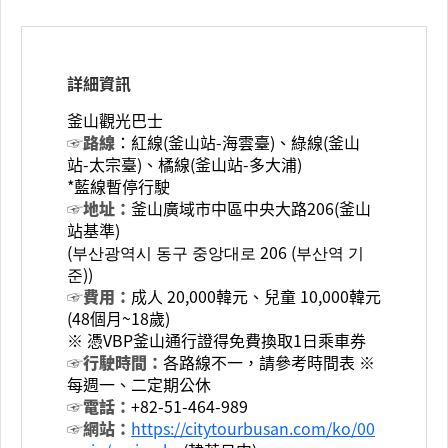
詳細資訊
釜山觀光巴士
☞路線
：紅線(釜山站-海雲臺)、綠線(釜山
站-太宗臺)、橘線(釜山站-多大浦)
*藍線暫停行駛
☞地址：
釜山廣域市中區中央大路206(釜山
站基準)
(부산광역시 동구 중앙대로 206 (부산역 기
준))
☞費用：
成人 20,000韓元、兒童 10,000韓元
(48個月~18歲)
※ 憑VBP釜山通行證得免費換取1日乘車券
☞行駛時間：
各路線不一，請參考時間表 ※
每週一、二定期公休
☞電話：
+82-51-464-989
☞網站：
https://citytourbusan.com/ko/00