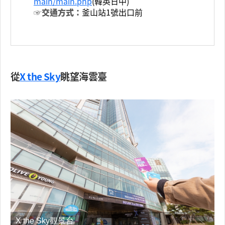
main/main.php
(韓英日中)
☞交通方式：
釜山站1號出口前
從
X the Sky
眺望海雲臺
X the Sky觀景台