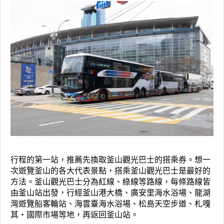
行程的第一站，推薦先換取釜山觀光巴士的搭乘券。想一
次遊覽釜山的各大代表景點，搭乘釜山觀光巴士是最好的
方法。釜山觀光巴士分為紅線、綠線等路線，每條路線皆
由釜山站出發，行經釜山港大橋、廣安里海水浴場、龍湖
灣遊覽船客輪站、海雲臺海水浴場、松島天空步道、札嘎
其·國際市場等地，再返回釜山站。