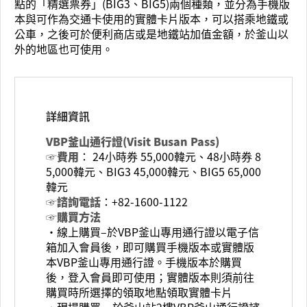
點的「精選票券」(BIG3、BIG5)兩個種類，並分為手機版
本與可作為交通卡使用的實體卡片版本，可以搭乘地鐵或
公車，之後可於便利商店或是地鐵站加值金額，於釜山以
外的地區也可使用。
詳細資訊
VBP釜山通行證(Visit Busan Pass)
☞費用
： 24小時券 55,000韓元、48小時券 8
5,000韓元、BIG3 45,000韓元、BIG5 65,000
韓元
☞諮詢電話
：+82-1600-1122
☞購買方法
‧線上購買–於VBP釜山專用通行證以電子信
箱加入會員後，即可購買手機版本或實體版
本VBP釜山專用通行證。手機版本於購買
後，登入會員即可使用；實體版本則須前往
購買時所選擇的領取地點領取實體卡片
‧現場購買 – 於釜山站2樓VBP釜山通行證諮