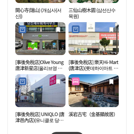
開心寺(瑞山) (개심사(서
三仙山樹木園 (삼선산수
開心寺
산))
목원)
산))
[事後免稅店]Olive Young
[事後免稅店] 樂天Hi-Mart
貞純王
唐津新星店(올리브영 당
(唐津店)(롯데하이마트 당
생가)
진신성점)
진점)
[事後免稅店] UNIQLO (唐
溪岩古宅（金基顯故居）
瑞山海
津邑內店)(유니클로 당진
읍성)
읍내점)