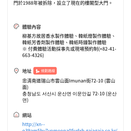
門於1988年被拆除，設立了現在的樓閣型大門。
體驗內容
柳基方故居香水製作體驗、韓紙燈製作體驗、
韓紙芳香劑製作體驗、韓紙時鐘製作體驗
※ 付費體驗活動採事先或現場預約制(+82-41-
663-4326)
地址
規劃路線
忠清南道瑞山市雲山面Imunan街72-10 (雲山
面)
충청남도 서산시 운산면 이문안길 72-10 (운산
면)
網站
http://xn--
o39am5bv7vomeopa05vdxb.gajagaja.co.kr/