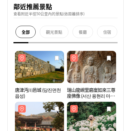
鄰近推薦景點
查看附近半徑50公里內的景點(依距離排序)
全部
觀光景點
餐廳
住宿
唐津沔川邑城 (당진면천
瑞山龍峴里磨崖如來三尊
唐津沔
읍성)
座佛像 (서산 용현리 마애
읍성)
여래삼존상)