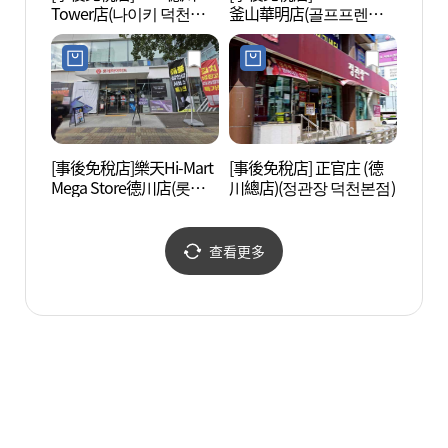
Tower店(나이키 덕천타
釜山華明店(골프프렌드
산 아
워점)
골때려골프 부산화명점)
[事後免稅店]樂天Hi-Mart
[事後免稅店] 正官庄 (德
釜山市
Mega Store德川店(롯데
川總店)(정관장 덕천본점)
공원)
하이마트 메가스토어 덕
천점)
查看更多