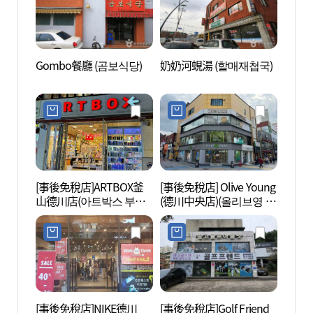
Gombo餐廳 (곰보식당)
奶奶河蜆湯 (할매재첩국)
釜山漁
촌민속
[事後免稅店]ARTBOX釜
[事後免稅店] Olive Young
三光寺
山德川店(아트박스 부산
(德川中央店)(올리브영 덕
덕천점)
천중앙점)
[事後免稅店]NIKE德川
[事後免稅店]Golf Friend
釜山