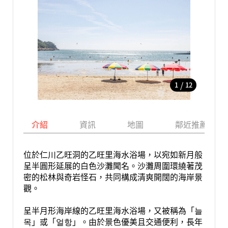
/
1
12
介紹
資訊
地圖
鄰近推薦景點
位於仁川乙旺洞的乙旺里海水浴場，以宛如新月般
呈半圓形延展的白色沙灘聞名。沙灘周圍環繞著茂
密的松林與奇岩怪石，共同構成清爽開闊的海岸景
觀。
呈半月形海岸線的乙旺里海水浴場，又被稱為「늘
목」或「얼항」。由於景色優美且交通便利，長年