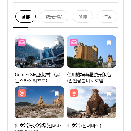
全部
觀光景點
餐廳
住宿
Golden Sky渡假村 （골
仁川機場海灘觀光飯店
仙女岩
든스카이리조트）
(인천공항비치호텔)
위해수
仙女岩海水浴場 (선녀바
仙女岩 (선녀바위)
王山海