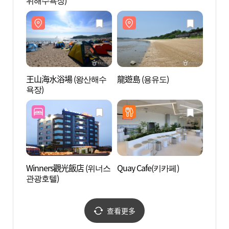
위해수욕장)
욕장)
王山海水浴場 (왕산해수
龍遊島 (용유도)
Le S
욕장)
Winners觀光飯店 (위너스
Quay Cafe(키카페)
永宗島
관광호텔)
도 마
查看更多