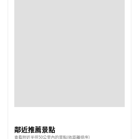
鄰近推薦景點
查看附近半徑50公里內的景點(依距離排序)