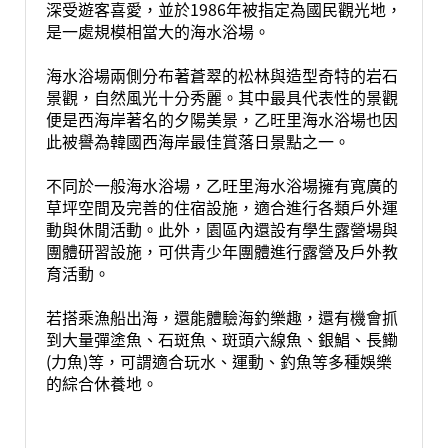
深受遊客喜愛，並於1986年被指定為國民觀光地，
是一處規模相當大的海水浴場。
海水浴場兩側分布著蒼翠的松林與造型奇特的岩石
景觀，自然風光十分秀麗。其中最具代表性的景觀
便是西海岸著名的夕陽美景，乙旺里海水浴場也因
此被譽為韓國西海岸最佳賞落日景點之一。
不同於一般海水浴場，乙旺里海水浴場擁有寬廣的
草坪空間及完善的住宿設施，適合進行各類戶外運
動與休閒活動。此外，園區內還設有學生露營場與
團體研習設施，可供青少年團體進行露營及戶外教
育活動。
若搭乘漁船出海，還能體驗海釣樂趣，還有機會抓
到大量彈塗魚、石斑魚、斑頭六線魚、銀鯧、長鰳
(力魚)等，可謂適合玩水、運動、釣魚等多種娛樂
的綜合休養地。