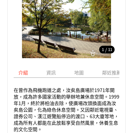
/
1
11
介紹
資訊
地圖
鄰近推薦景點
在曾作為飛機跑道之處，汝矣島廣場於1971年開
放，成為許多國家活動的舉辦地兼休息空間。1999
年1月，終於將柏油去除，使廣場改頭換面成為汝
矣島公園，化為綠色休息空間。又因鄰近電視臺、
證券公司、漢江遊覽船停泊的渡口、63大廈等地，
成為所有人都能在此放鬆享受自然風景，休養生息
的文化空間。