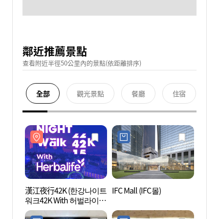
鄰近推薦景點
查看附近半徑50公里內的景點(依距離排序)
全部
觀光景點
餐廳
住宿
漢江夜行42K (한강나이트
IFC Mall (IFC몰)
汝矣島
워크42K With 허벌라이
의도
프)