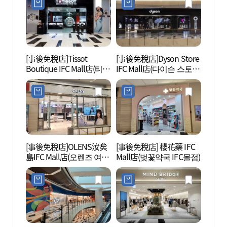
[事後免稅店]Tissot
[事後免稅店]Dyson Store
國會議
Boutique IFC Mall店(티쏘
IFC Mall店(다이슨 스토어
부티크 IFC몰점)
IFC몰점)
[事後免稅店]OLENS汝矣
[事後免稅店] 櫻花藥 IFC
首爾色
島IFC Mall店(오렌즈 여의
Mall店(벚꽃약국 IFC몰점)
원)
도IFC몰점)