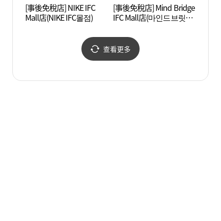
[事後免稅店] NIKE IFC
[事後免稅店] Mind Bridge
首爾遊
Mall店(NIKE IFC몰점)
IFC Mall店(마인드브릿지
서울 IFC몰점)
查看更多