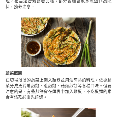
理，相當適合素食者品嚐。部分餐廳會放水煮蛋作為配
料，務必注意。
蔬菜煎餅
在切得薄薄的蔬菜上倒入麵糊並用油煎熟的料理。依據蔬
菜分成馬鈴薯煎餅、蔥煎餅、菇類煎餅等各種口味。但要
注意的是，有些煎餅會在麵糊中加入雞蛋，不吃蛋類的素
食者請務必事先確認。