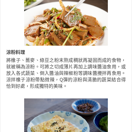
涼粉料理
將橡子、蕎麥、綠豆之粉末熬成稠狀再凝固而成的食物，
就被稱為涼粉。可將之切成薄片再加上調味醬油食用，或
放入各式蔬菜、倒入醬油與辣椒粉等調味醬攪拌再食用。
涼拌橡子涼粉帶點微辣，Q彈的涼粉與清脆的蔬菜結合得
恰到好處，形成獨特的美味。