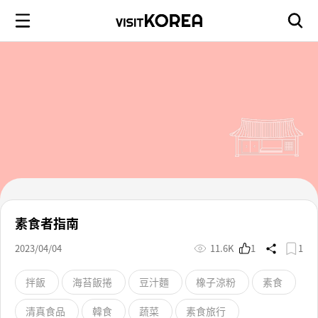
素食者指南
2023/04/04
11.6K
1
1
拌飯
海苔飯捲
豆汁麵
橡子涼粉
素食
清真食品
韓食
蔬菜
素食旅行