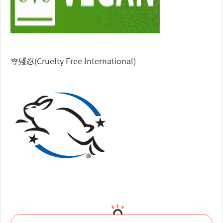
零殘忍(Cruelty Free International)