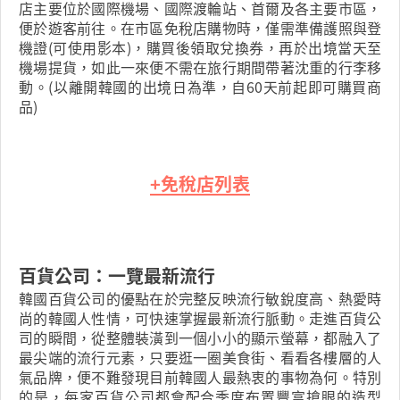
店主要位於國際機場、國際渡輪站、首爾及各主要市區，
便於遊客前往。在市區免稅店購物時，僅需準備護照與登
機證(可使用影本)，購買後領取兌換券，再於出境當天至
機場提貨，如此一來便不需在旅行期間帶著沈重的行李移
動。(以離開韓國的出境日為準，自60天前起即可購買商
品)
+免稅店列表
百貨公司：一覽最新流行
韓國百貨公司的優點在於完整反映流行敏銳度高、熱愛時
尚的韓國人性情，可快速掌握最新流行脈動。走進百貨公
司的瞬間，從整體裝潢到一個小小的顯示螢幕，都融入了
最尖端的流行元素，只要逛一圈美食街、看看各樓層的人
氣品牌，便不難發現目前韓國人最熱衷的事物為何。特別
的是，每家百貨公司都會配合季度布置豐富搶眼的造型