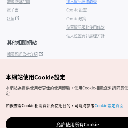
韓國旅遊地圖
個人資訊保護政策
電子書
Cookie 設置
Odii
Cookie政策
位置資訊服務使用條款
個人位置資訊處理方針
其他相關網站
韓國觀光公社介紹
K-Mice
本網站使用Cookie設定
本網站為提供使用者更佳的使用體驗，使用Cookie相關設定
請同意使用
定
如欲查看Cookie相關資訊與使用目的，可隨時參考
Cookie設定頁面
Copyrights (c) 韓國觀光公社版權所有
如有相關疑問或建議，歡迎來信至
官方信箱
chinese_big5@knto.or.kr
允許使用所有Cookie