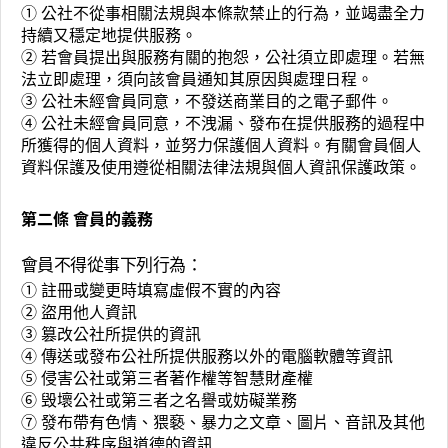
① 公社不從事相關法規與本條款禁止的行為，並竭盡全力
持續又穩定地提供服務。
② 若會員提出與服務有關的抱怨，公社須立即處理。若無
法立即處理，須向該會員通知其原因與處理日程。
③ 公社未經會員同意，不發送商業目的之電子郵件。
④ 公社未經會員同意，不洩漏、發布在提供服務的過程中
所獲得的個人資料，並努力保護個人資料。有關會員個人
資料保護及使用遵從相關法律法規與個人資訊保護政策。
第二條 會員的義務
會員不得從事下列行為：
① 註冊或變更時填寫虛假不實的內容
② 盜用他人資訊
③ 篡改公社所提供的資訊
④ 傳送或發布公社所提供服務以外的電腦軟體等資訊
⑤ 侵害公社或第三者著作權等智慧財產權
⑥ 毁壞公社或第三者之名譽或妨礙業務
⑦ 發布帶有色情、猥褻、暴力之文章、圖片、音訊及其他
違反公共秩序與道德的資訊