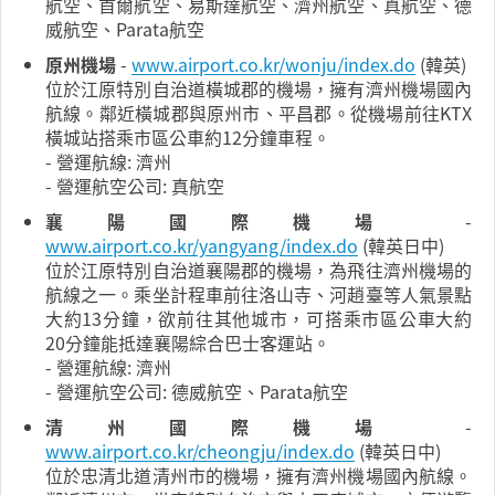
航空、首爾航空、易斯達航空、濟州航空、真航空、德
威航空、Parata航空
原州機場
-
www.airport.co.kr/wonju/index.do
(韓英)
位於江原特別自治道橫城郡的機場，擁有濟州機場國內
航線。鄰近橫城郡與原州市、平昌郡。從機場前往KTX
橫城站搭乘市區公車約12分鐘車程。
- 營運航線: 濟州
- 營運航空公司: 真航空
襄陽國際機場
-
www.airport.co.kr/yangyang/index.do
(韓英日中)
位於江原特別自治道襄陽郡的機場，為飛往濟州機場的
航線之一。乘坐計程車前往洛山寺、河趙臺等人氣景點
大約13分鐘，欲前往其他城市，可搭乘市區公車大約
20分鐘能抵達襄陽綜合巴士客運站。
- 營運航線: 濟州
- 營運航空公司: 德威航空、Parata航空
清州國際機場
-
www.airport.co.kr/cheongju/index.do
(韓英日中)
位於忠清北道清州市的機場，擁有濟州機場國內航線。