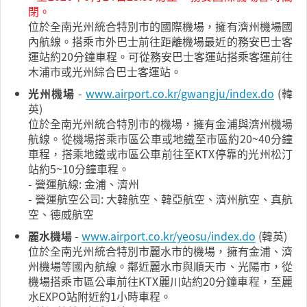
閉。
位於全南光州統合特別市的國際機場，擁有濟州機場國
內航線。搭乘市外巴士前往距離機場最近的務安巴士客
運站約20分鐘車程。可從務安巴士客運站搭乘客運前往
木浦市或光州綜合巴士客運站。
光州機場
-
www.airport.co.kr/gwangju/index.do
(韓
英)
位於全南光州統合特別市的機場，擁有金浦與濟州機場
航線。從機場搭乘市區公車或地鐵至市區約20~40分鐘
車程，搭乘地鐵或市區公車前往至KTX停靠的光州松汀
站約5~10分鐘車程。
- 營運航線: 金浦、濟州
- 營運航空公司: 大韓航空、韓亞航空、濟州航空、真航
空、德威航空
麗水機場
-
www.airport.co.kr/yeosu/index.do
(韓英)
位於全南光州統合特別市麗水市的機場，擁有金浦、濟
州機場等國內航線。鄰近麗水市與順天市、光陽市，從
機場搭乘市區公車前往KTX麗川站約20分鐘車程，至麗
水EXPO站附近約1小時車程。