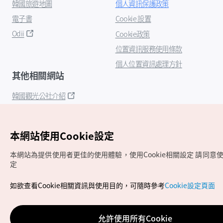
韓國旅遊地圖
個人資訊保護政策
電子書
Cookie 設置
Odii
Cookie政策
位置資訊服務使用條款
個人位置資訊處理方針
其他相關網站
韓國觀光公社介紹
K-Mice
本網站使用Cookie設定
本網站為提供使用者更佳的使用體驗，使用Cookie相關設定
請同意使用
定
如欲查看Cookie相關資訊與使用目的，可隨時參考
Cookie設定頁面
Copyrights (c) 韓國觀光公社版權所有
如有相關疑問或建議，歡迎來信至
官方信箱
chinese_big5@knto.or.kr
允許使用所有Cookie