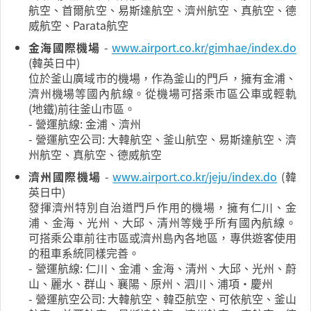
航空、首爾航空、易斯達航空、濟州航空、真航空、德
威航空、Parata航空
金海國際機場
-
www.airport.co.kr/gimhae/index.do
(韓英日中)
位於釜山廣域市的機場，作為釜山的門戶，擁有金浦、
濟州機場等國內航線。從機場可搭乘市區公車或輕軌
(地鐵)前往釜山市區。
- 營運航線: 金浦、濟州
- 營運航空公司: 大韓航空、釜山航空、易斯達航空、濟
州航空、真航空、德威航空
濟州國際機場
-
www.airport.co.kr/jeju/index.do
(韓
英日中)
發揮濟州特別自治道門戶作用的機場，擁有仁川、金
浦、金海、光州、大邱、清州等幾乎所有國內航線。
可搭乘公車前往市區或濟州島內各地區，專供遊客使用
的租車系統同樣完善。
- 營運航線: 仁川、金浦、金海、清州、大邱、光州、蔚
山、麗水、群山、襄陽、原州、泗川、浦項·慶州
- 營運航空公司: 大韓航空、韓亞航空、可依航空、釜山