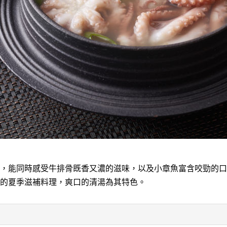
，能同時感受牛排骨既香又濃的滋味，以及小章魚富含咬勁的口
的夏季滋補料理，爽口的清湯為其特色。