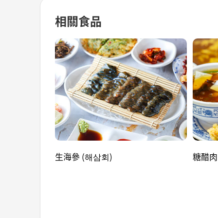
相關食品
生海參 (해삼회)
糖醋肉