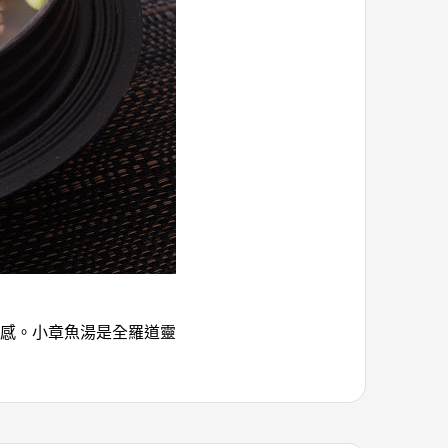
感。小章魚湯是全羅道靈