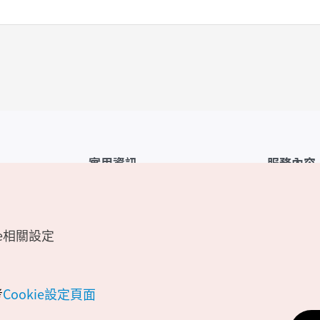
實用資訊
服務內容
韓國觀光公社APP
服務條款
1330韓國旅遊諮詢翻譯熱線
FAQ
e相關設定
韓國旅遊地圖
個人資訊保
電子書
Cookie 設
Odii
Cookie政策
考
Cookie設定頁面
位置資訊服