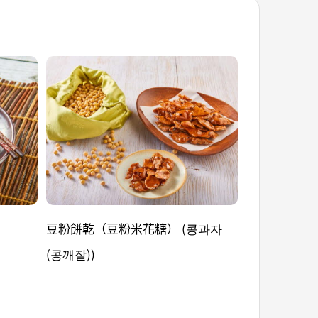
豆粉餅乾（豆粉米花糖） (콩과자
水芹香煎牛肉
(콩깨잘))