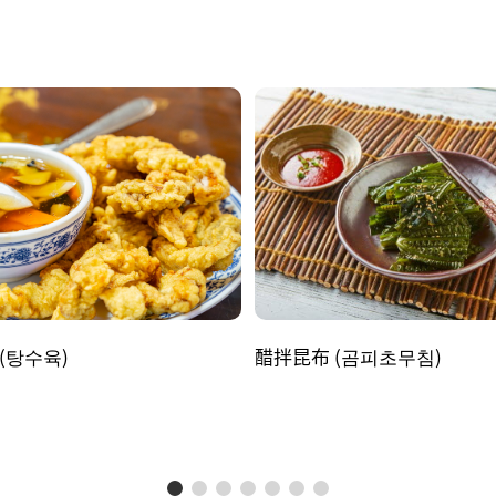
(탕수육)
醋拌昆布 (곰피초무침)