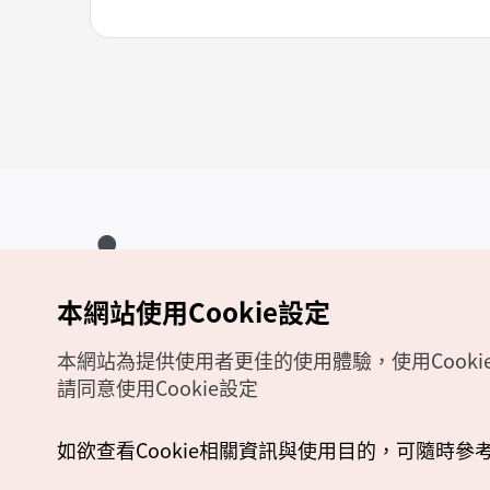
本網站使用Cookie設定
Copyrights (c) 韓國觀光公社版權所有
如有相關疑問或建議，歡迎來信至
官方信箱
chinese_big5@knto.or.kr
本網站為提供使用者更佳的使用體驗，使用Cooki
請同意使用Cookie設定
如欲查看Cookie相關資訊與使用目的，可隨時參