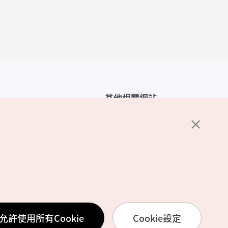
其他相關網站
韓國觀光公社介紹
K-Mice
護政策
置
務使用條款
允許使用所有Cookie
Cookie設定
訊處理方針