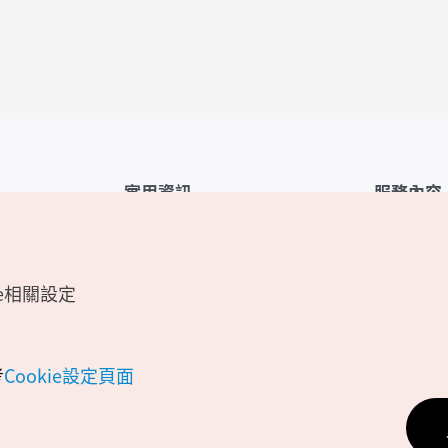
實用資訊
服務內容
韓國觀光公社APP
服務條款
1330韓國旅遊諮詢翻譯熱線
FAQ
e相關設定
韓國旅遊地圖
個人資訊保
電子書
Cookie 設
Odii
Cookie政策
考
Cookie設定頁面
位置資訊服
個人位置資