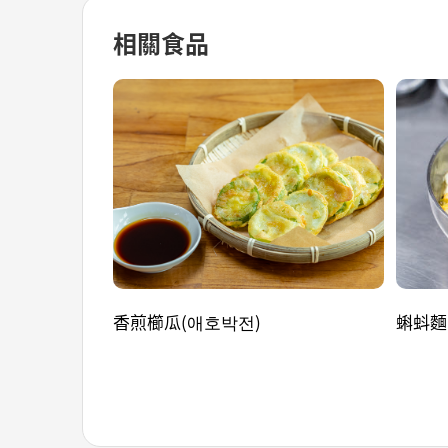
相關食品
香煎櫛瓜(애호박전)
蝌蚪麵