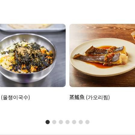
 (올챙이국수)
蒸鰩魚 (가오리찜)