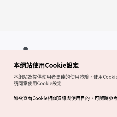
本網站使用Cookie設定
Copyrights (c) 韓國觀光公社版權所有
如有相關疑問或建議，歡迎來信至
官方信箱
chinese_big5@knto.or.kr
本網站為提供使用者更佳的使用體驗，使用Cooki
請同意使用Cookie設定
如欲查看Cookie相關資訊與使用目的，可隨時參