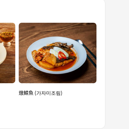
燉鰈魚 (가자미조림)
乾炸馬鈴薯片 