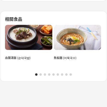
相關食品
血腸湯飯 (순대국밥)
魚板麵 (어묵국수)
松葉