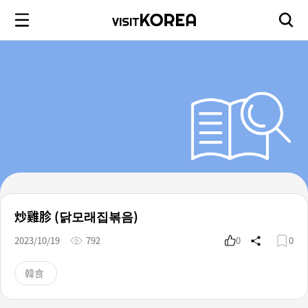
炒雞胗 (닭모래집볶음)
2023/10/19
792
0
0
韓食