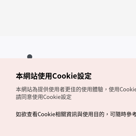
本網站使用Cookie設定
Copyrights (c) 韓國觀光公社版權所有
如有相關疑問或建議，歡迎來信至
官方信箱
chinese_big5@knto.or.kr
本網站為提供使用者更佳的使用體驗，使用Cooki
請同意使用Cookie設定
如欲查看Cookie相關資訊與使用目的，可隨時參