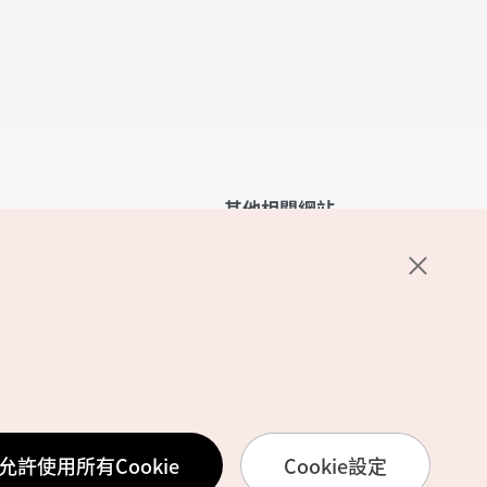
其他相關網站
韓國觀光公社介紹
K-Mice
護政策
置
務使用條款
允許使用所有Cookie
Cookie設定
訊處理方針