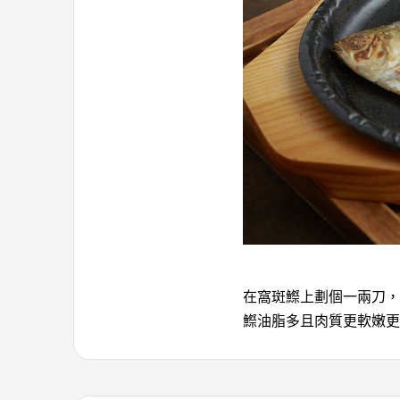
在窩斑鰶上劃個一兩刀，
鰶油脂多且肉質更軟嫩更