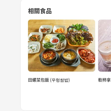
相關食品
田螺菜包飯 (우렁쌈밥)
軟柿拿