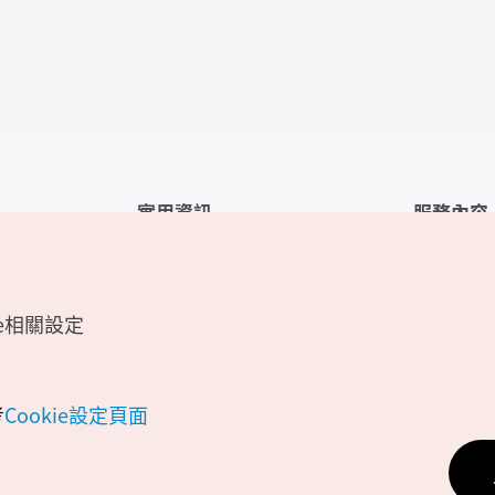
實用資訊
服務內容
韓國觀光公社APP
服務條款
1330韓國旅遊諮詢翻譯熱線
FAQ
e相關設定
韓國旅遊地圖
個人資訊保
電子書
Cookie 設
Odii
Cookie政策
考
Cookie設定頁面
位置資訊服
個人位置資