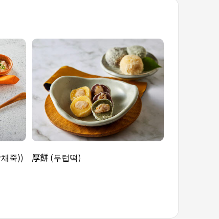
채죽))
厚餅 (두텁떡)
炒碼嫩豆腐(