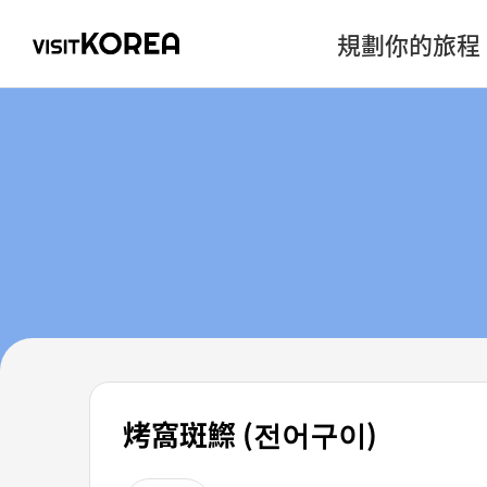
規劃你的旅程
烤窩斑鰶 (전어구이)