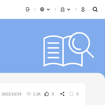
2023/10/19
1.1K
0
0