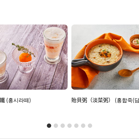
鐵 (홍시라떼)
貽貝粥（淡菜粥） (홍합죽(담