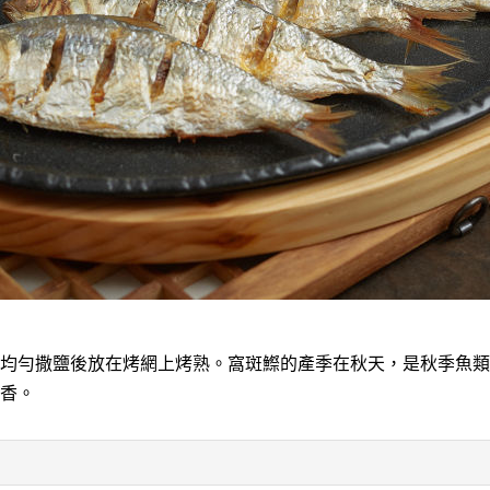
均勻撒鹽後放在烤網上烤熟。窩斑鰶的產季在秋天，是秋季魚類
香。