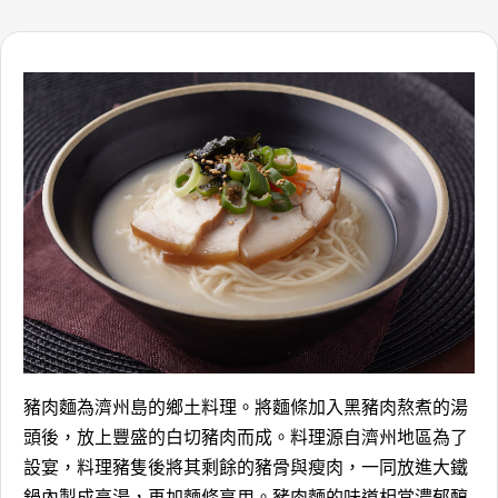
豬肉麵為濟州島的鄉土料理。將麵條加入黑豬肉熬煮的湯
頭後，放上豐盛的白切豬肉而成。料理源自濟州地區為了
設宴，料理豬隻後將其剩餘的豬骨與瘦肉，一同放進大鐵
鍋內製成高湯，再加麵條享用。豬肉麵的味道相當濃郁醇