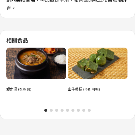
香。
相關食品
鰻魚湯 (장어탕)
山牛蒡糕 (수리취떡)
涼