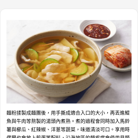
麵粉揉製成麵團後，用手撕成適合入口的大小，再丟進鯷
魚與牛肉等熬製的湯頭內煮熟。煮的過程會同時加入馬鈴
薯與櫛瓜、紅辣椒、洋蔥等蔬菜，味道清淡可口。享用時
偶爾也會放上煎蛋等配料，沿海地區的麵疙瘩會使用貝類