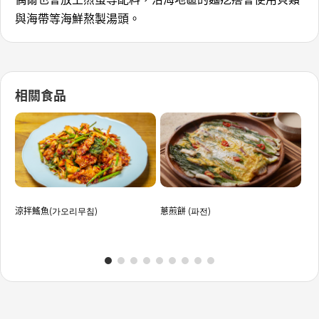
與海帶等海鮮熬製湯頭。
相關食品
涼拌鰩魚(가오리무침)
蔥煎餅 (파전)
無