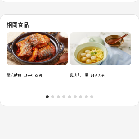
相關食品
醬燒鯖魚 (고등어조림)
雞肉丸子湯 (닭완자탕)
山