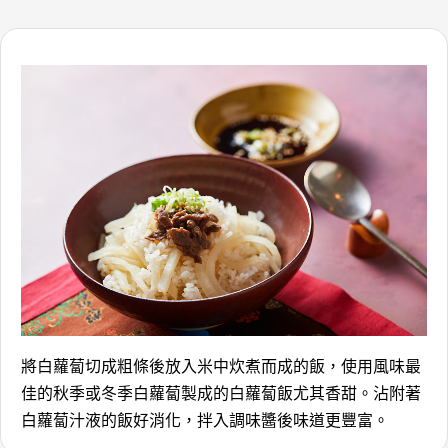
將白蘿蔔切成粗條後放入米中炊煮而成的飯，使用風味最
佳的秋季或冬季白蘿蔔製成的白蘿蔔飯尤其香甜。沾附著
白蘿蔔汁液的飯好消化，拌入調味醬後味道更豐富。