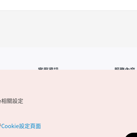
實用資訊
服務內容
韓國觀光公社APP
服務條款
1330韓國旅遊諮詢翻譯熱線
FAQ
e相關設定
韓國旅遊地圖
個人資訊保
電子書
Cookie 設
Odii
Cookie政策
考
Cookie設定頁面
位置資訊服