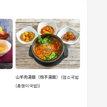
山羊肉湯飯（炮手湯飯） (염소국밥
燙海螺 (소라
(총쟁이국밥))