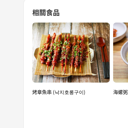
相關食品
烤章魚串 (낙지호롱구이)
海螺粥 