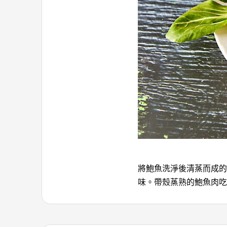
將鮑魚洗淨後清蒸而成的
味。帶殼蒸熟的鮑魚肉吃