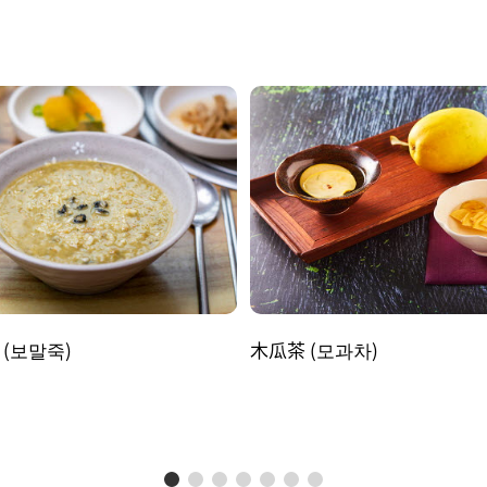
(보말죽)
木瓜茶 (모과차)