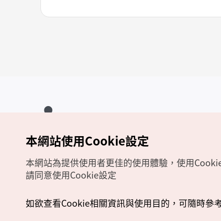
本網站使用Cookie設定
Copyrights (c) 韓國觀光公社版權所有
如有相關疑問或建議，歡迎來信至
官方信箱
chinese_big5@knto.or.kr
本網站為提供使用者更佳的使用體驗，使用Cooki
請同意使用Cookie設定
如欲查看Cookie相關資訊與使用目的，可隨時參