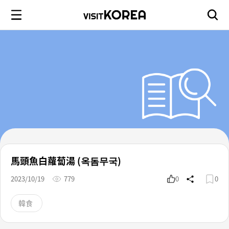
馬頭魚白蘿蔔湯 (옥돔무국)
2023/10/19
779
0
0
韓食