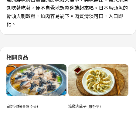
匙吃著吃著，便不自覺地想整碗端起來喝。日本馬頭魚的
骨頭與刺較粗，魚肉容易剝下。肉質清淡可口，入口即
化。
相關食品
白切河魨(복어수육)
雉雞肉餃子 (꿩만두)
牛
기야