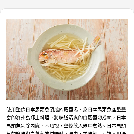
使用整條日本馬頭魚製成的蘿蔔湯，為日本馬頭魚產量豐
富的濟州島鄉土料理。將味道清爽的白蘿蔔切成絲，日本
馬頭魚剔除內臟，不切塊，整條放入鍋中煮熟。日本馬頭
魚的鮮味與白蘿蔔的甜味融入湯中，美味無比。讓人用湯