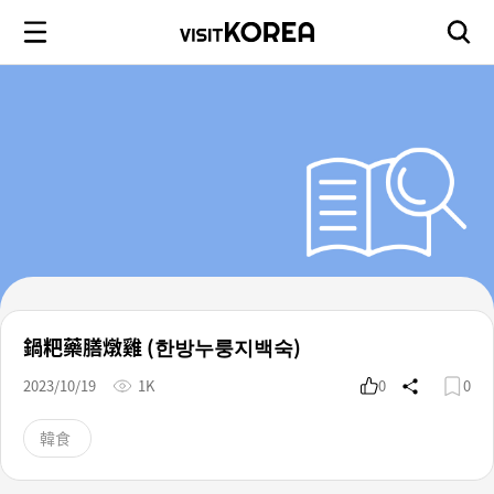
鍋粑藥膳燉雞 (한방누룽지백숙)
2023/10/19
1K
0
0
韓食