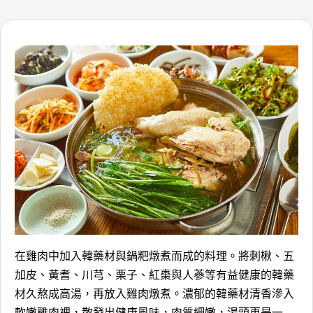
在雞肉中加入韓藥材與鍋粑燉煮而成的料理。將刺楸、五
加皮、黃耆、川芎、栗子、紅棗與人蔘等有益健康的韓藥
材久熬成高湯，再放入雞肉燉煮。濃郁的韓藥材清香滲入
軟嫩雞肉裡，散發出健康風味，肉質細嫩，湯頭更是一