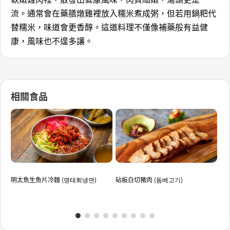
流。通常會在藥膳燉雞裡放入糯米煮成粥，但若用鍋粑代
替糯米，味道會更香醇。這道料理不僅像補藥般有益健
康，風味也不遑多讓。
相關食品
明太魚生魚片冷麵 (명태회냉면)
砧板白切豬肉 (돔베고기)
海