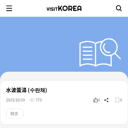
水波蛋湯 (수란채)
2023/10/19
773
0
0
韓食