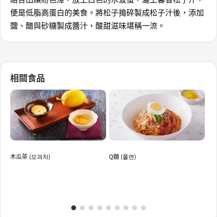
便是低脂高蛋白的美食。將松子搗碎製成松子汁後，添加
鹽、醋與砂糖製成醬汁，酸甜滋味堪稱一流。
相關食品
木瓜茶 (모과차)
Q麵 (쫄면)
燉鱈