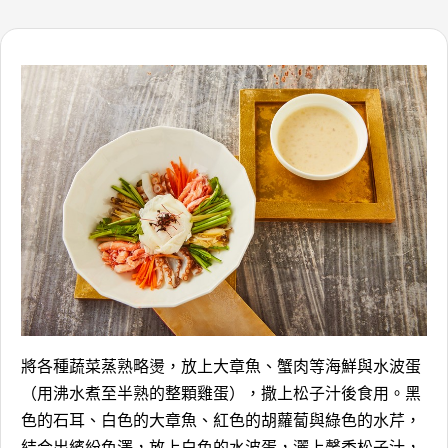
將各種蔬菜蒸熟略燙，放上大章魚、蟹肉等海鮮與水波蛋
（用沸水煮至半熟的整顆雞蛋），撒上松子汁後食用。黑
色的石耳、白色的大章魚、紅色的胡蘿蔔與綠色的水芹，
結合出繽紛色澤，放上白色的水波蛋，灑上馨香松子汁，