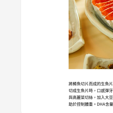
將鱒魚切片而成的生魚片
切成生魚片時，口感彈牙
與高麗菜切絲，加入大豆
助於控制體重。DHA含