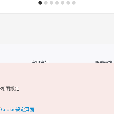
實用資訊
服務內容
韓國觀光公社APP
服務條款
1330韓國旅遊諮詢翻譯熱線
FAQ
e相關設定
韓國旅遊地圖
個人資訊保
電子書
Cookie 設
Odii
Cookie政策
考
Cookie設定頁面