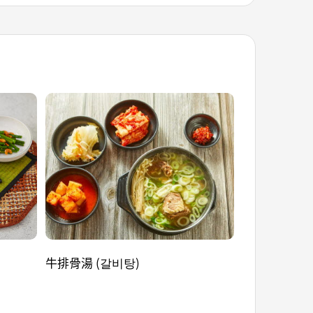
牛排骨湯 (갈비탕)
南瓜乾黏糕 