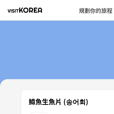
規劃你的旅程
鱒魚生魚片 (송어회)