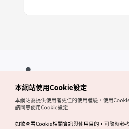
本網站使用Cookie設定
Copyrights (c) 韓國觀光公社版權所有
如有相關疑問或建議，歡迎來信至
官方信箱
chinese_big5@knto.or.kr
本網站為提供使用者更佳的使用體驗，使用Cooki
請同意使用Cookie設定
如欲查看Cookie相關資訊與使用目的，可隨時參