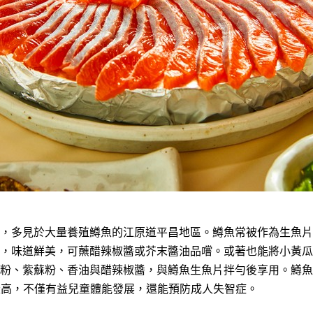
，多見於大量養殖鱒魚的江原道平昌地區。鱒魚常被作為生魚片
，味道鮮美，可蘸醋辣椒醬或芥末醬油品嚐。或著也能將小黃瓜
粉、紫蘇粉、香油與醋辣椒醬，與鱒魚生魚片拌勻後享用。鱒魚
量高，不僅有益兒童體能發展，還能預防成人失智症。