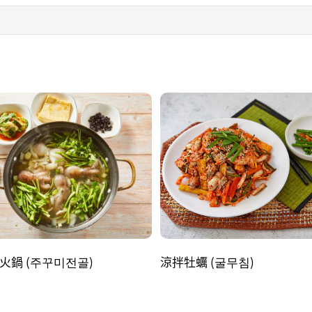
火鍋 (주꾸미전골)
涼拌牡蠣 (굴무침)