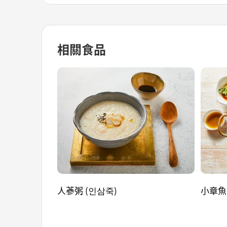
相關食品
人蔘粥 (인삼죽)
小章魚