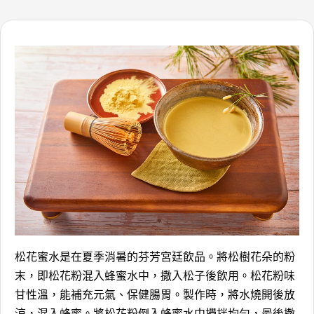
松花蜜水是在夏季消暑的芬芳宮廷飲品。將松樹花朵的粉
末，即松花粉混入蜂蜜水中，撒入松子後飲用。松花粉味
甘性溫，能補充元氣、保健腸胃。製作時，將水燒開後放
涼，混入蜂蜜。將松花粉倒入蜂蜜水中攪拌均勻，最後撒