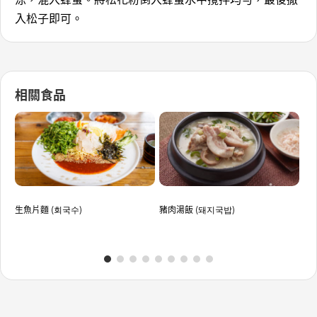
入松子即可。
相關食品
生魚片麵 (회국수)
豬肉湯飯 (돼지국밥)
海