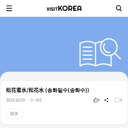
松花蜜水/松花水 (송화밀수(송화수))
2023/10/19
815
0
0
韓食