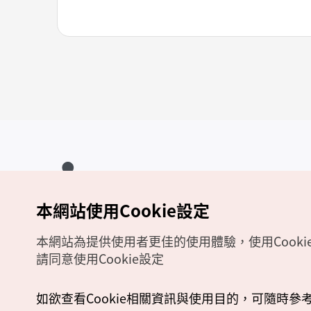
本網站使用Cookie設定
Copyrights (c) 韓國觀光公社版權所有
如有相關疑問或建議，歡迎來信至
官方信箱
chinese_big5@knto.or.kr
本網站為提供使用者更佳的使用體驗，使用Cooki
請同意使用Cookie設定
如欲查看Cookie相關資訊與使用目的，可隨時參