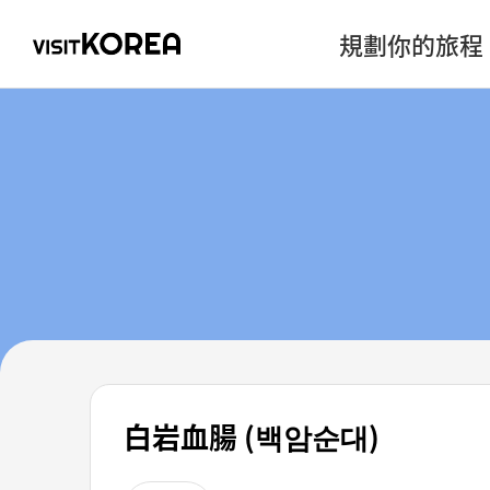
規劃你的旅程
白岩血腸 (백암순대)