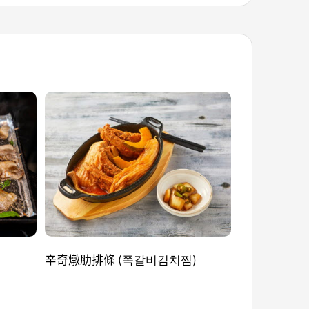
辛奇燉肋排條 (쪽갈비김치찜)
龍宮血腸 (용