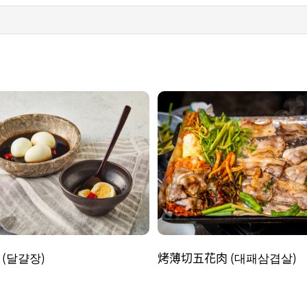
(달걀장)
烤薄切五花肉 (대패삼겹살)