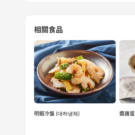
相關食品
明蝦冷盤 (대하냉채)
醬雞蛋 