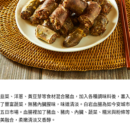
韭菜、洋蔥、黃豆芽等食材混合豬血，加入各種調味料後，塞入
了豐富蔬菜，無豬內臟腥味，味道清淡。白岩血腸為如今安城市
五日市場。血腸裡加了豬血、豬肉、內臟、蔬菜、糯米與粉條等
美融合，柔嫩清淡又香醇。