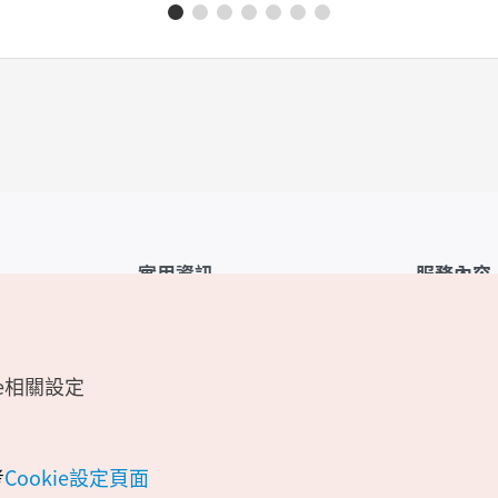
實用資訊
服務內容
韓國觀光公社APP
服務條款
1330韓國旅遊諮詢翻譯熱線
FAQ
e相關設定
韓國旅遊地圖
個人資訊保
電子書
Cookie 設
Odii
Cookie政策
考
Cookie設定頁面