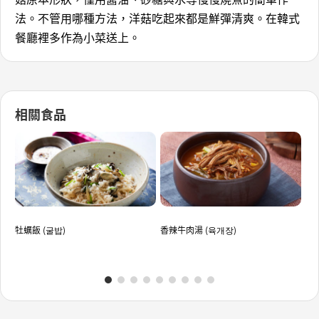
法。不管用哪種方法，洋菇吃起來都是鮮彈清爽。在韓式
餐廳裡多作為小菜送上。
相關食品
牡蠣飯 (굴밥)
香辣牛肉湯 (육개장)
糖