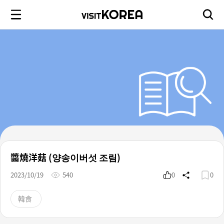
醬燒洋菇 (양송이버섯 조림)
2023/10/19
540
0
0
韓食