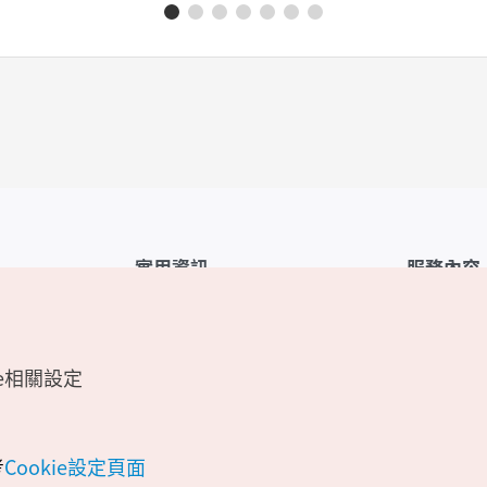
實用資訊
服務內容
韓國觀光公社APP
服務條款
1330韓國旅遊諮詢翻譯熱線
FAQ
e相關設定
韓國旅遊地圖
個人資訊保
電子書
Cookie 設
Odii
Cookie政策
考
Cookie設定頁面