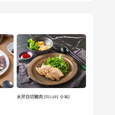
水芹白切豬肉 (미나리 수육)
大豆麥芽米花糖