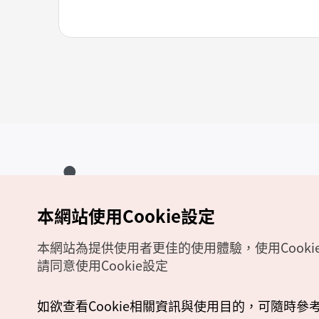
本網站使用Cookie設定
Copyrights (c) 韓國觀光公社版權所有
如有相關疑問或建議，歡迎來信至
官方信箱
chinese_big5@knto.or.kr
本網站為提供使用者更佳的使用體驗，使用Cooki
請同意使用Cookie設定
如欲查看Cookie相關資訊與使用目的，可隨時參