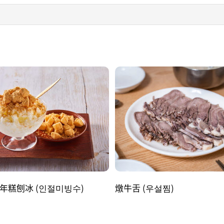
年糕刨冰 (인절미빙수)
燉牛舌 (우설찜)