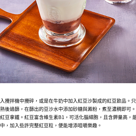
入攪拌機中攪碎，或是在牛奶中加入紅豆沙製成的紅豆飲品。只
熟後過篩，在篩出的豆沙水中添加砂糖與澱粉，煮至濃稠即可。
紅豆拿鐵。紅豆富含維生素B1，可活化腦細胞，且含鉀量高，
中，加入些許完整紅豆粒，便能增添咀嚼樂趣。