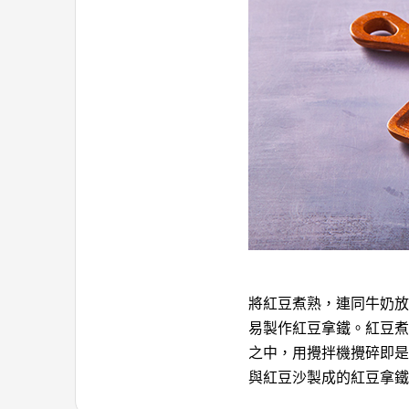
將紅豆煮熟，連同牛奶放
易製作紅豆拿鐵。紅豆煮
之中，用攪拌機攪碎即是
與紅豆沙製成的紅豆拿鐵