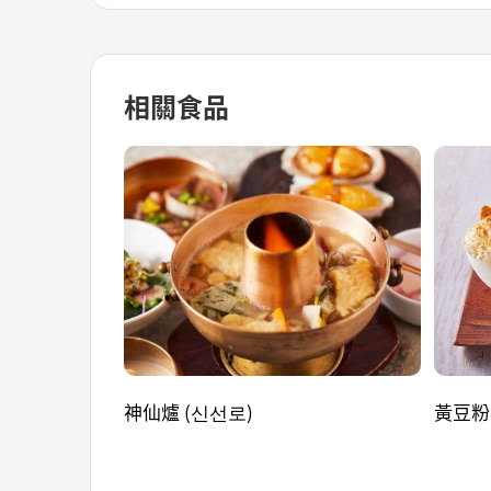
相關食品
神仙爐 (신선로)
黃豆粉