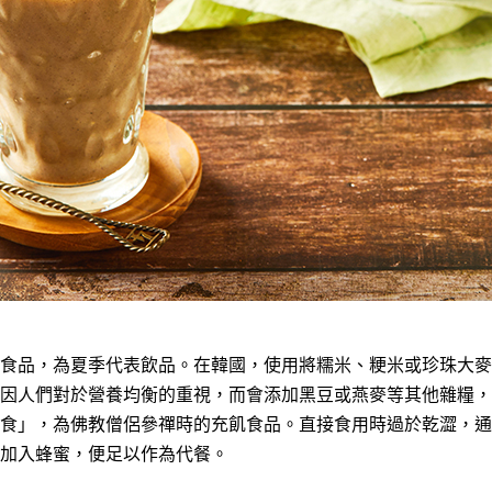
食品，為夏季代表飲品。在韓國，使用將糯米、粳米或珍珠大麥
因人們對於營養均衡的重視，而會添加黑豆或燕麥等其他雜糧，
食」，為佛教僧侶參禪時的充飢食品。直接食用時過於乾澀，通
加入蜂蜜，便足以作為代餐。