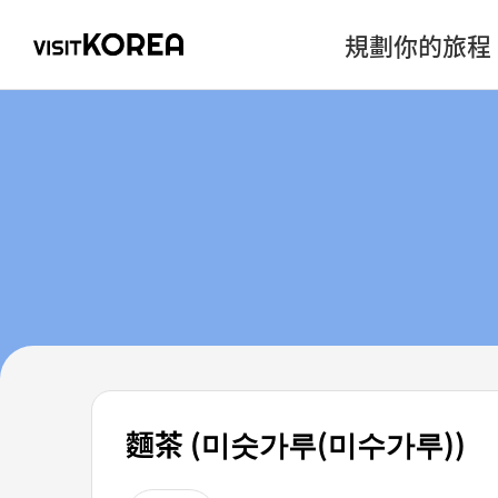
規劃你的旅程
麵茶 (미숫가루(미수가루))