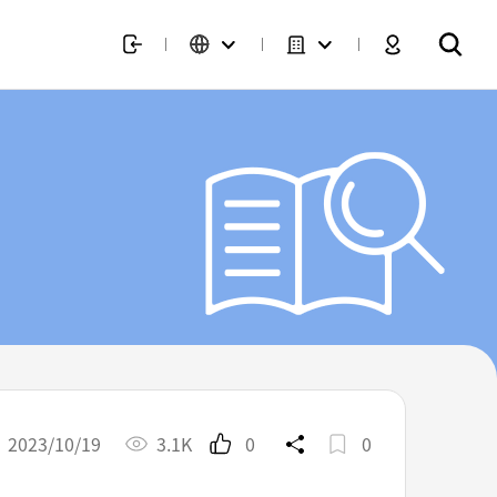
2023/10/19
3.1K
0
0