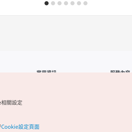
實用資訊
服務內容
韓國觀光公社APP
服務條款
1330韓國旅遊諮詢翻譯熱線
FAQ
e相關設定
韓國旅遊地圖
個人資訊保
電子書
Cookie 設
Odii
Cookie政策
考
Cookie設定頁面