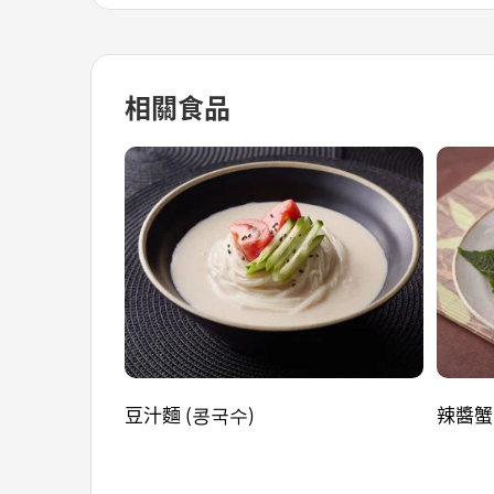
相關食品
豆汁麵 (콩국수)
辣醬蟹