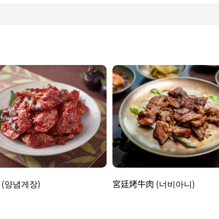
 (양념게장)
宮廷烤牛肉 (너비아니)