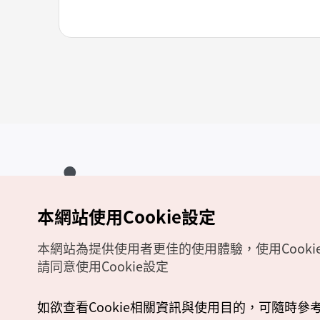
本網站使用Cookie設定
Copyrights (c) 韓國觀光公社版權所有
如有相關疑問或建議，歡迎來信至
官方信箱
chinese_big5@knto.or.kr
本網站為提供使用者更佳的使用體驗，使用Cooki
請同意使用Cookie設定
如欲查看Cookie相關資訊與使用目的，可隨時參