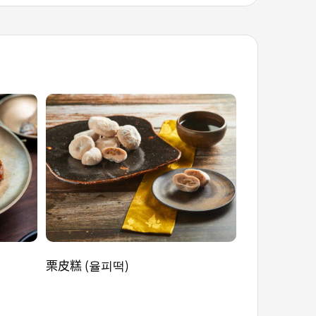
栗皮糕 (율피떡)
御膳湯 (수라