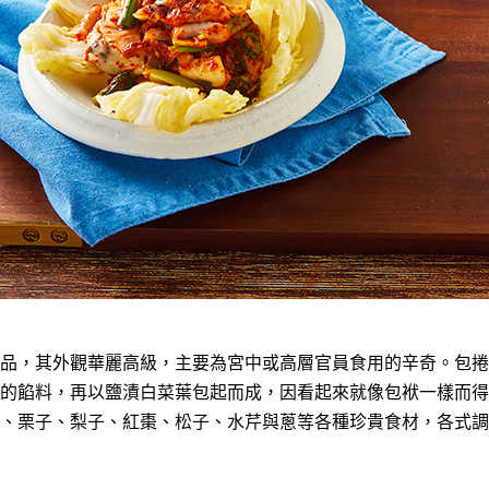
品，其外觀華麗高級，主要為宮中或高層官員食用的辛奇。包捲
的餡料，再以鹽漬白菜葉包起而成，因看起來就像包袱一樣而得
、栗子、梨子、紅棗、松子、水芹與蔥等各種珍貴食材，各式調