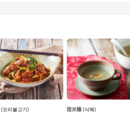
 (오리불고기)
甜米釀 (식혜)