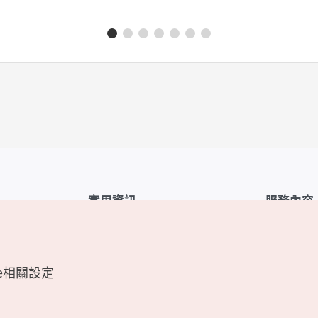
實用資訊
服務內容
韓國觀光公社APP
服務條款
1330韓國旅遊諮詢翻譯熱線
FAQ
e相關設定
韓國旅遊地圖
個人資訊保
電子書
Cookie 設