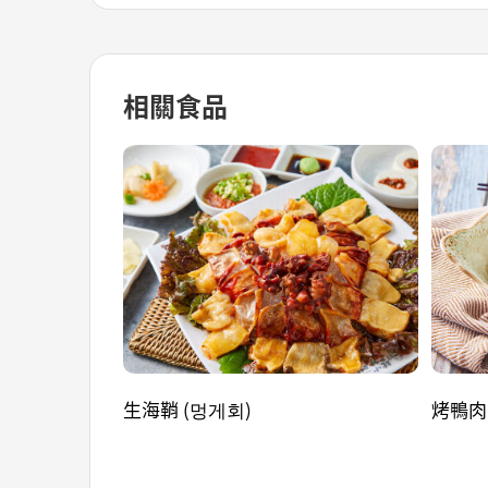
相關食品
生海鞘 (멍게회)
烤鴨肉