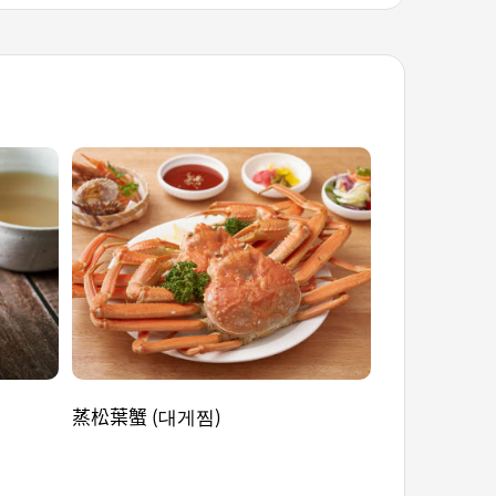
蒸松葉蟹 (대게찜)
麥飯石烤魷魚 