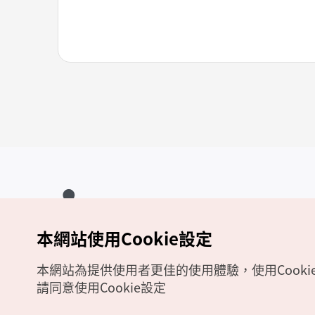
本網站使用Cookie設定
Copyrights (c) 韓國觀光公社版權所有
如有相關疑問或建議，歡迎來信至
官方信箱
chinese_big5@knto.or.kr
本網站為提供使用者更佳的使用體驗，使用Cooki
請同意使用Cookie設定