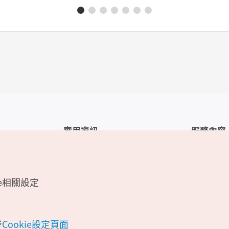
實用資訊
服務內容
韓國觀光公社APP
服務條款
1330韓國旅遊諮詢翻譯熱線
FAQ
e相關設定
韓國旅遊地圖
個人資訊保
電子書
Cookie 設
Odii
Cookie政策
考
Cookie設定頁面