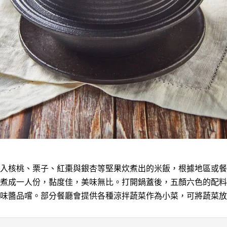
入核桃、栗子、紅棗與銀杏等堅果炊煮出的米飯，根據地區或餐
煮成一人份，黏度佳，美味無比。打開鍋蓋後，五顏六色的配料
味醬品嚐。部分餐廳會提供各種涼拌蔬菜作為小菜，可將蔬菜放