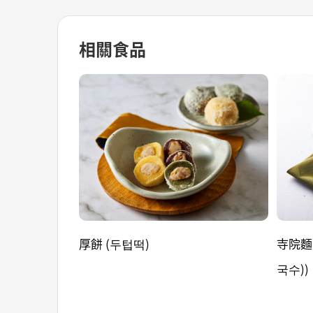
相關食品
厚餅 (두텁떡)
寺院麵
국수))