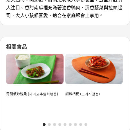
人注目。香甜南瓜裡充滿著油香鴨肉、清香蔬菜與拉絲起
司，大人小孩都喜愛，適合在家庭聚會上享用。
相關食品
青龍椒炒鯷魚 (꽈리고추멸치볶음)
甜辣桔梗 (도라지강정)
涼
지)