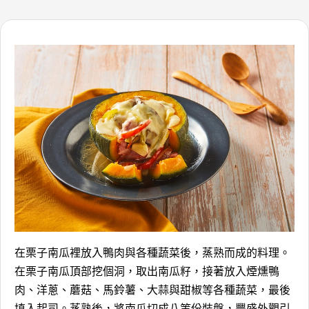
在栗子南瓜裡放入鴨肉與各種蔬菜後，蒸熟而成的料理。
在栗子南瓜頂部挖個洞，取出南瓜籽，接著放入煙燻鴨
肉、洋蔥、蘑菇、馬鈴薯、大蒜與甜椒等各種蔬菜，最後
填入起司。蒸熟後，將南瓜切成八等份裝盤，豐盛外觀引