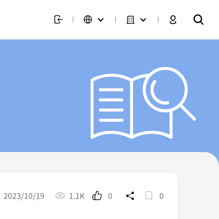
2023/10/19
1.1K
0
0