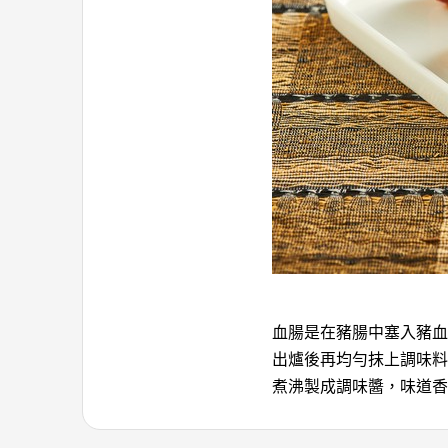
血腸是在豬腸中塞入豬血
出爐後再均勻抹上調味料
煮沸製成調味醬，味道香