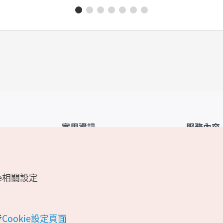
實用資訊
服務內容
韓國觀光公社APP
服務條款
1330韓國旅遊諮詢翻譯熱線
FAQ
e相關設定
韓國旅遊地圖
個人資訊保
電子書
Cookie 設
Odii
Cookie政策
考
Cookie設定頁面