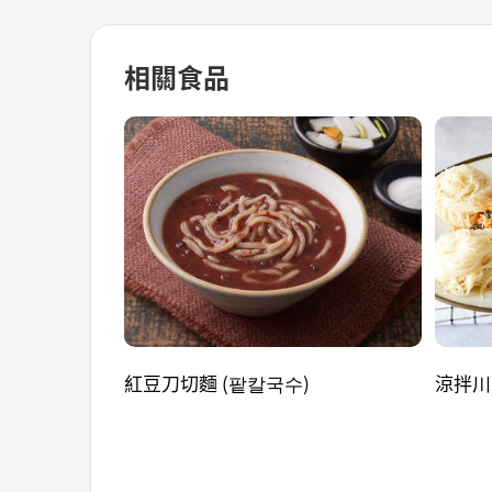
相關食品
紅豆刀切麵 (팥칼국수)
涼拌川