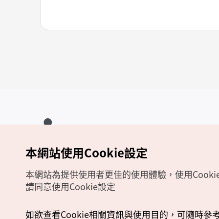
本網站使用Cookie設定
Copyrights (c) 韓國觀光公社版權所有
如有相關疑問或建議，歡迎來信至
官方信箱
chinese_big5@knto.or.kr
本網站為提供使用者更佳的使用體驗，使用Cooki
請同意使用Cookie設定
如欲查看Cookie相關資訊與使用目的，可隨時參