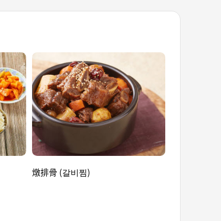
燉排骨 (갈비찜)
血腸 (순대)