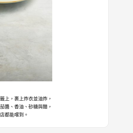
籤上，裹上炸衣並油炸，
茄醬、香油、砂糖與醋，
店都能嚐到。