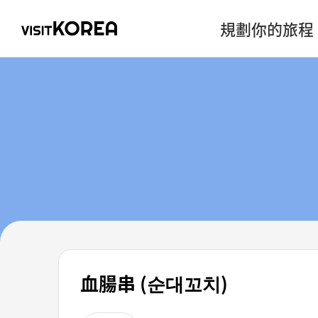
規劃你的旅程
血腸串 (순대꼬치)