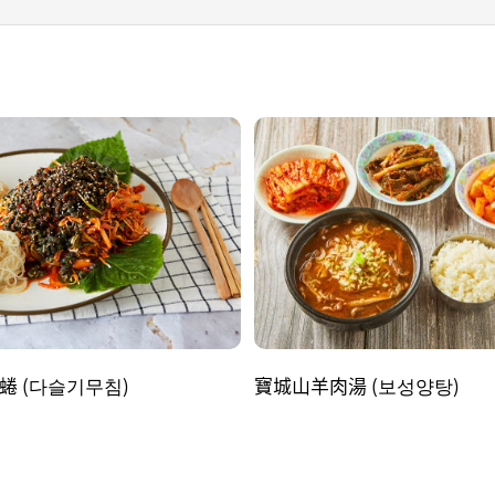
蜷 (다슬기무침)
寶城山羊肉湯 (보성양탕)