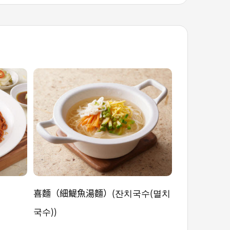
喜麵（細鯷魚湯麵）(잔치국수(멸치
豆粉餅乾（豆
국수))
(콩깨잘))