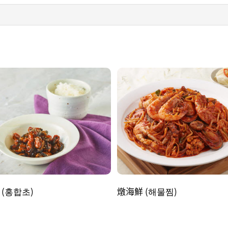
(홍합초)
燉海鮮 (해물찜)