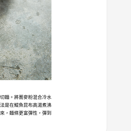
切麵。將蕎麥粉混合冷水
法是在鯷魚昆布高湯煮沸
來，麵條更富彈性，彈到