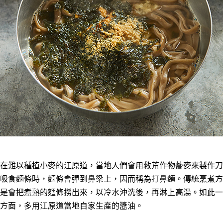
在難以種植小麥的江原道，當地人們會用救荒作物蕎麥來製作刀
吸食麵條時，麵條會彈到鼻梁上，因而稱為打鼻麵。傳統烹煮方
是會把煮熟的麵條撈出來，以冷水沖洗後，再淋上高湯。如此一
方面，多用江原道當地自家生產的醬油。