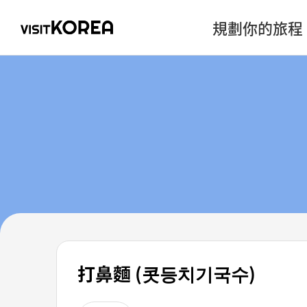
規劃你的旅程
打鼻麵 (콧등치기국수)