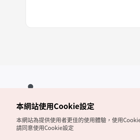
本網站使用Cookie設定
Copyrights (c) 韓國觀光公社版權所有
如有相關疑問或建議，歡迎來信至
官方信箱
chinese_big5@knto.or.kr
本網站為提供使用者更佳的使用體驗，使用Cooki
請同意使用Cookie設定