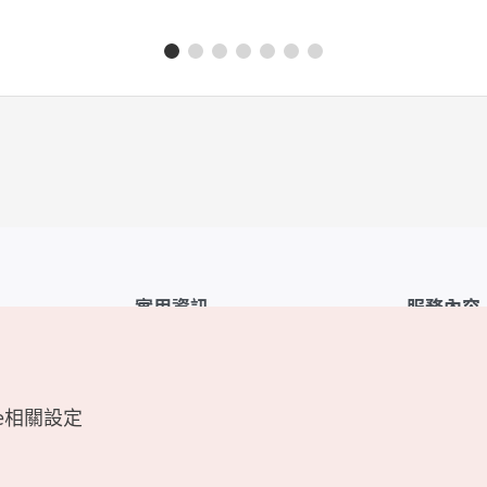
實用資訊
服務內容
韓國觀光公社APP
服務條款
1330韓國旅遊諮詢翻譯熱線
FAQ
e相關設定
韓國旅遊地圖
個人資訊保
電子書
Cookie 設