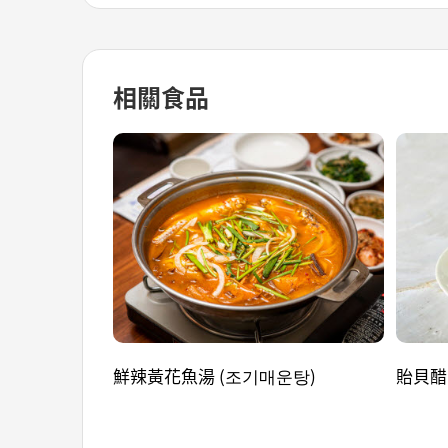
相關食品
鮮辣黃花魚湯 (조기매운탕)
貽貝醋 