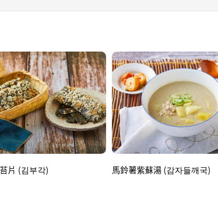
苔片 (김부각)
馬鈴薯紫蘇湯 (감자들깨국)