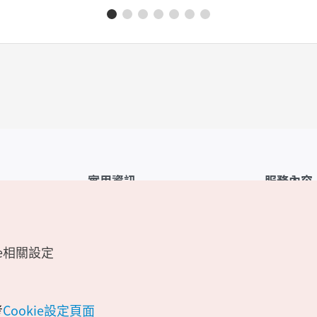
實用資訊
服務內容
韓國觀光公社APP
服務條款
1330韓國旅遊諮詢翻譯熱線
FAQ
e相關設定
韓國旅遊地圖
個人資訊保
電子書
Cookie 設
Odii
Cookie政策
考
Cookie設定頁面