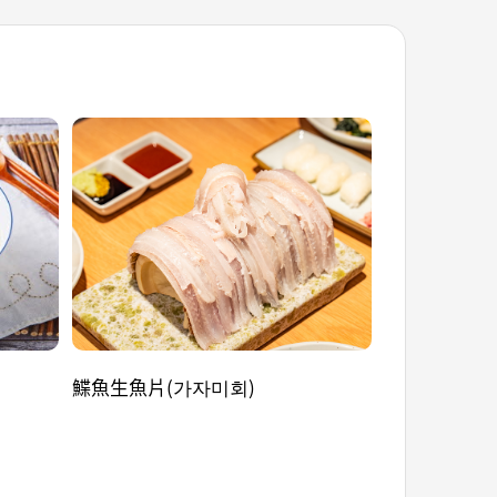
鰈魚生魚片(가자미회)
辛奇燉肋排 