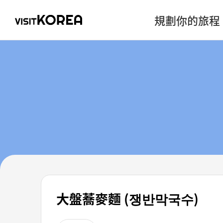
規劃你的旅程
大盤蕎麥麵 (쟁반막국수)