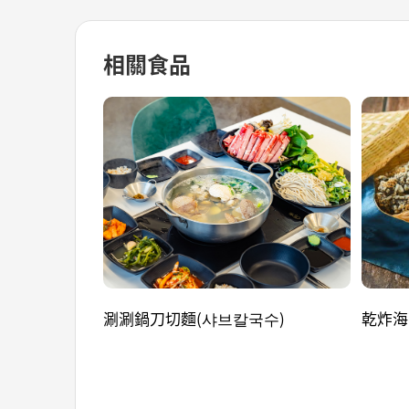
相關食品
涮涮鍋刀切麵(샤브칼국수)
乾炸海