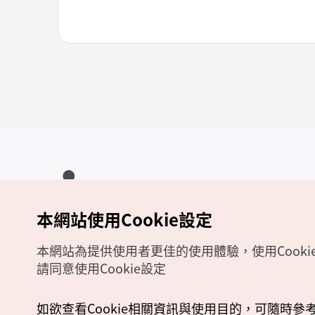
本網站使用Cookie設定
Copyrights (c) 韓國觀光公社版權所有
如有相關疑問或建議，歡迎來信至
官方信箱
chinese_big5@knto.or.kr
本網站為提供使用者更佳的使用體驗，使用Cooki
請同意使用Cookie設定
如欲查看Cookie相關資訊與使用目的，可隨時參