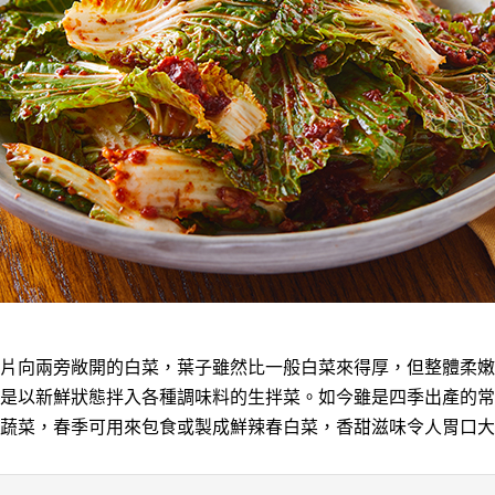
片向兩旁敞開的白菜，葉子雖然比一般白菜來得厚，但整體柔嫩
是以新鮮狀態拌入各種調味料的生拌菜。如今雖是四季出產的常
蔬菜，春季可用來包食或製成鮮辣春白菜，香甜滋味令人胃口大