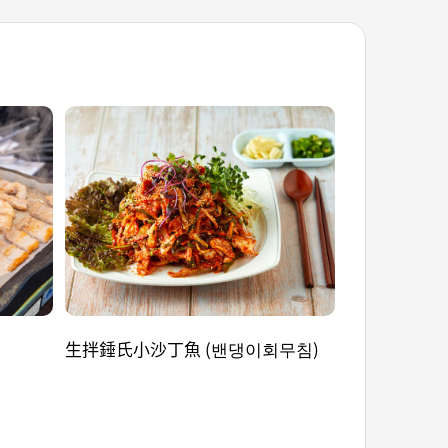
生拌錘氏小沙丁魚 (밴댕이회무침)
生魚片蓋飯 (