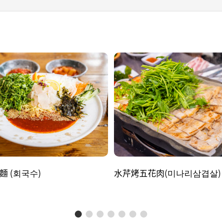
麵 (회국수)
水芹烤五花肉(미나리삼겹살)