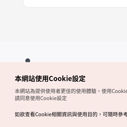
本網站使用Cookie設定
Copyrights (c) 韓國觀光公社版權所有
如有相關疑問或建議，歡迎來信至
官方信箱
chinese_big5@knto.or.kr
本網站為提供使用者更佳的使用體驗，使用Cooki
請同意使用Cookie設定
如欲查看Cookie相關資訊與使用目的，可隨時參