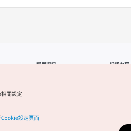
實用資訊
服務內容
韓國觀光公社APP
服務條款
1330韓國旅遊諮詢翻譯熱線
FAQ
e相關設定
韓國旅遊地圖
個人資訊保
電子書
Cookie 設
Odii
Cookie政策
考
Cookie設定頁面
位置資訊服