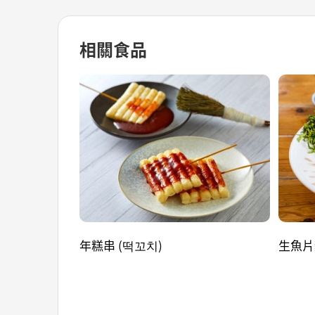
相關食品
年糕串 (떡꼬치)
生魚片