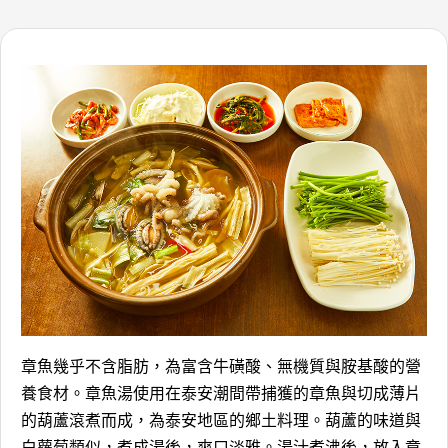
章魚幾乎不含脂肪，為富含牛磺酸、無機質與胺基酸的營
養食材。章魚湯使用在泰安潮間帶捕獲的章魚與切成薄片
的葫蘆滾煮而成，為泰安地區的鄉土料理。葫蘆的味道與
白蘿蔔類似，煮成湯後，爽口淡雅。湯汁煮沸後，放入章