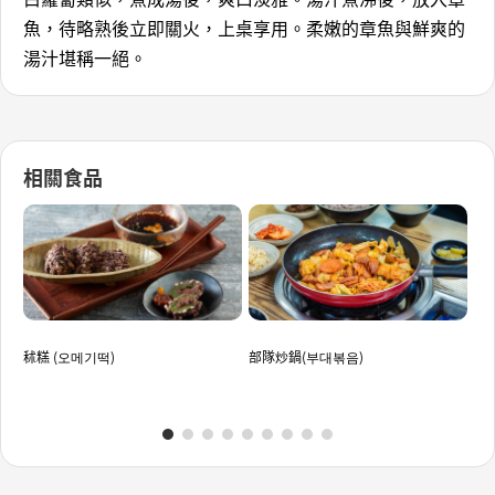
魚，待略熟後立即關火，上桌享用。柔嫩的章魚與鮮爽的
湯汁堪稱一絕。
相關食品
秫糕 (오메기떡)
部隊炒鍋(부대볶음)
草