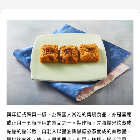
與年糕或韓菓一樣，為韓國人常吃的傳統食品，亦是宴席
或正月十五時享用的食品之一。製作時，先將糯米炊煮成
黏糯的糯米飯，再混入以醬油與黑糖熬煮而成的藥飯醬，
攪拌均勻後，放上大量的栗子、紅棗、核桃、松子等堅