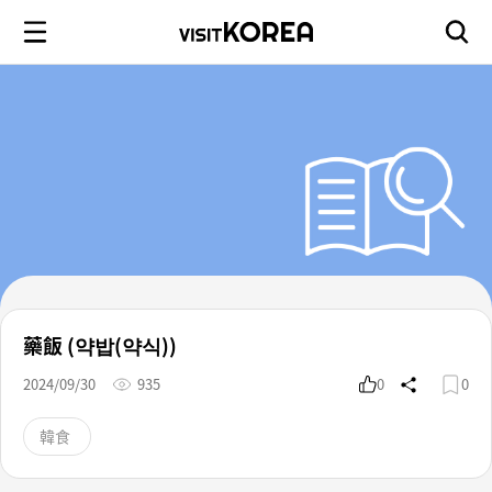
藥飯 (약밥(약식))
2024/09/30
935
0
0
韓食