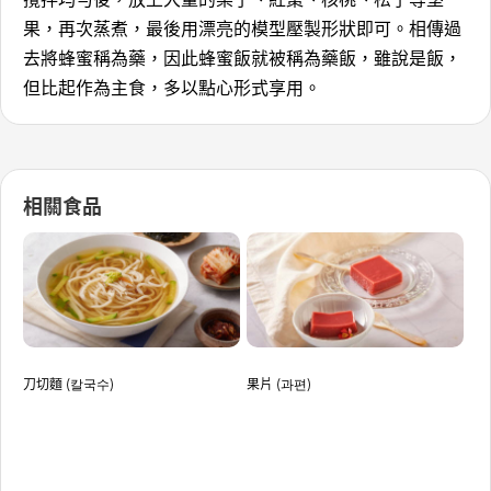
果，再次蒸煮，最後用漂亮的模型壓製形狀即可。相傳過
去將蜂蜜稱為藥，因此蜂蜜飯就被稱為藥飯，雖說是飯，
但比起作為主食，多以點心形式享用。
相關食品
刀切麵 (칼국수)
果片 (과편)
海