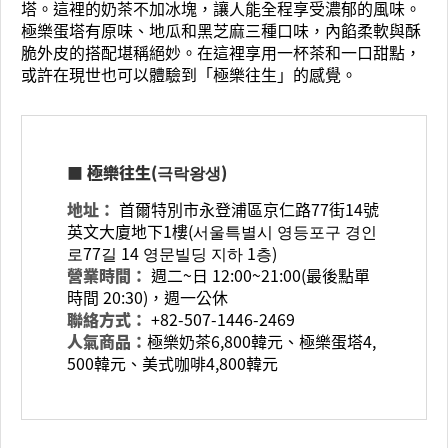
塔。這裡的奶茶不加冰塊，讓人能全程享受濃郁的風味。
極樂蛋塔有原味、地瓜和黑芝麻三種口味，內餡柔軟與酥
脆外皮的搭配堪稱絕妙。在這裡享用一杯茶和一口甜點，
或許在現世也可以體驗到「極樂往生」的感覺。
■ 極樂往生(극락왕생)
地址：
首爾特別市永登浦區京仁路77街14號
英文大廈地下1樓(서울특별시 영등포구 경인
로77길 14 영문빌딩 지하 1층)
營業時間：
週二~日 12:00~21:00(最後點單
時間 20:30)，週一公休
聯絡方式：
+82-507-1446-2469
人氣商品：
極樂奶茶6,800韓元、極樂蛋塔4,
500韓元、美式咖啡4,800韓元