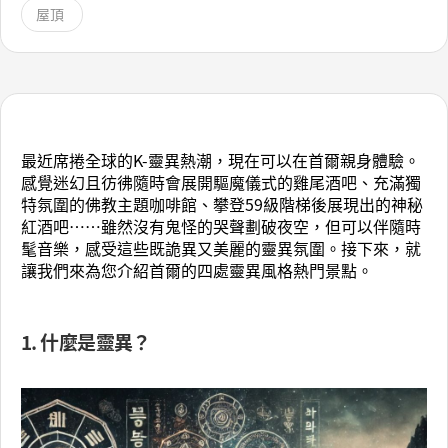
屋頂
最近席捲全球的K-靈異熱潮，現在可以在首爾親身體驗。
感覺迷幻且彷彿隨時會展開驅魔儀式的雞尾酒吧、充滿獨
特氛圍的佛教主題咖啡館、攀登59級階梯後展現出的神秘
紅酒吧……雖然沒有鬼怪的哭聲劃破夜空，但可以伴隨時
髦音樂，感受這些既詭異又美麗的靈異氛圍。接下來，就
讓我們來為您介紹首爾的四處靈異風格熱門景點。
1. 什麼是靈異？