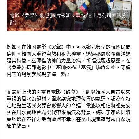
電影《哭聲》劇照(圖片來源：華特‧迪士尼公司韓國分
部)
例如，在韓國電影《哭聲》中，可以窺見典型的韓國民間
信仰。韓國人重視自然和祖先神靈，透過巫師與祖靈溝通
是其特徵。巫師借助神的力量治病、祈福或驅趕惡靈。在
《哭聲》這部電影中，巫師透過「巫儀」驅趕惡靈，守護
村莊的場景就展現了這一點。
而最近上映的K-靈異電影《破墓》，則以韓國人自古以來
重視的風水為題材。風水講究地理位置的氣運，認為在特
定地點生活或安葬會影響人的命運。電影以相信將祖先安
葬在風水寶地會為後代帶來福氣為背景，講述了家族因將
墓地選在不祥之地而遭遇不幸，甚至出現鬼魂等超自然現
象的故事。