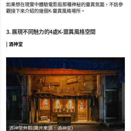
如果想在現實中體驗電影般那種神秘的靈異氛圍，不妨參
觀接下來介紹的幾個K-靈異風格場所。
3. 展現不同魅力的4處K-靈異風格空間
| 酒神堂
酒神堂外觀(圖片來源：酒神堂)