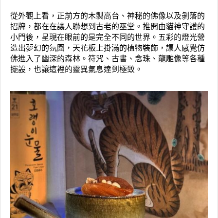
從外觀上看，正前方的木製高台、神秘的佛像以及剝落的
招牌，都在在讓人聯想到古老的巫堂。推開由貓神守護的
小門後，呈現在眼前的是完全不同的世界。五彩的燈光營
造出夢幻的氛圍，天花板上掛滿的植物裝飾，讓人感覺仿
佛進入了幽深的森林。符咒、古書、念珠、龍雕像等各種
擺設，也讓這裡的靈異氣息達到極致。