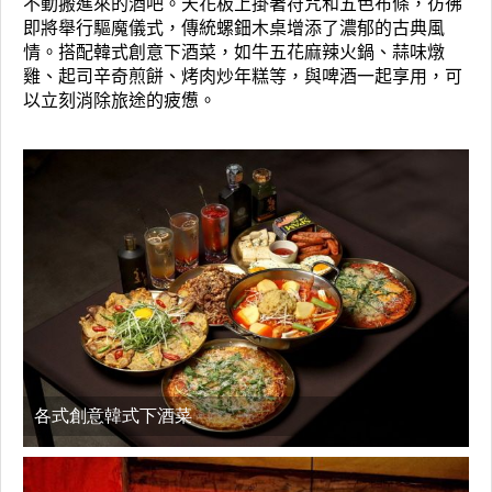
不動搬進來的酒吧。天花板上掛著符咒和五色布條，彷彿
即將舉行驅魔儀式，傳統螺鈿木桌增添了濃郁的古典風
情。搭配韓式創意下酒菜，如牛五花麻辣火鍋、蒜味燉
雞、起司辛奇煎餅、烤肉炒年糕等，與啤酒一起享用，可
以立刻消除旅途的疲憊。
各式創意韓式下酒菜