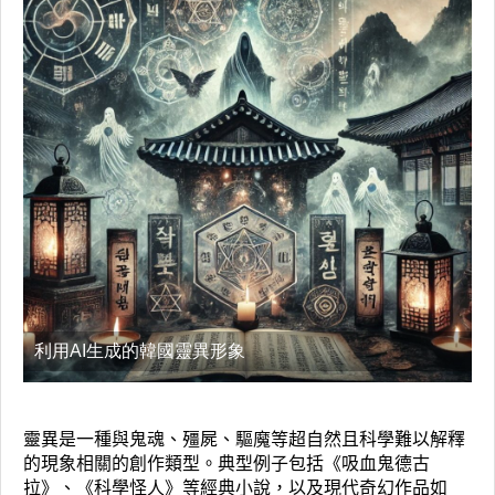
利用AI生成的韓國靈異形象
靈異是一種與鬼魂、殭屍、驅魔等超自然且科學難以解釋
的現象相關的創作類型。典型例子包括《吸血鬼德古
拉》、《科學怪人》等經典小說，以及現代奇幻作品如