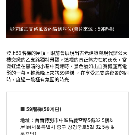
能俯瞰乙支路風景的窗邊座位(圖片來源：59階梯)
登上59階梯的屋頂，眼前會展現出古老建築與現代辦公大
樓交織的乙支路獨特景觀。這裡的真正魅力在於夜晚，當
霓虹燈在黑暗的小巷中閃爍時，景色猶如出自賽博龐克電
影的一幕。推薦晚上來訪59階梯 ，在享受乙支路夜景的同
時，度過一段極有氛圍的時光
■ 59階梯(59계단)
地址：
首爾特別市中區昌慶宮路5街32 5樓&
屋頂(서울특별시 중구 창경궁로5길 32 5층 &
루프탑)