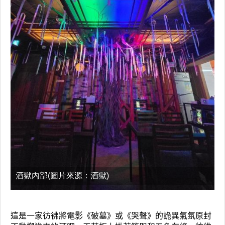
酒獄內部(圖片來源：酒獄)
這是一家彷彿將電影《破墓》或《哭聲》的詭異氣氛原封