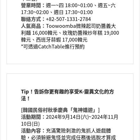
營業時間：
週一~四 18:00~01:00、週五~六
17:30~02:00、週日 17:30~01:00
聯絡方式：
+82-507-1331-2784
人氣商品：
Toowoomba微辣起司奶醬義大
利麵 16,000韓元、玫瑰奶醬辣炒年糕 19,000
韓元、西班牙蒜蝦 17,000韓元
*可透過CatchTable進行預約
Tip！告訴你更有趣的享受K-靈異文化的方
法！
[韓國民俗村秋季慶典「鬼神嬉遊」]
活動期間：
2024年9月14日(六)~2024年11月
10日(日)
活動內容：
充滿驚險刺激的鬼抓人遊戲體
驗，必須躲避鬼怪並完成任務後逃脫才算成