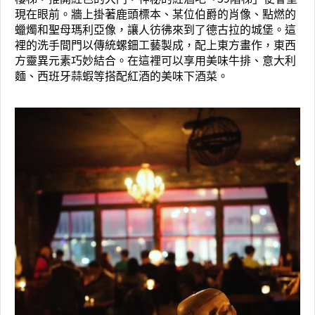
現在眼前。牆上掛著鹿頭標本、某位伯爵的肖像、點燃的
蠟燭和聖母瑪利亞像，讓人彷彿來到了德古拉的城堡。這
裡的洗手間門以傳統螺鈿工藝製成，配上東方畫作，東西
方靈異元素巧妙結合。在這裡可以享用美味牛排、意大利
麵、西班牙蒜蝦等搭配紅酒的美味下酒菜。