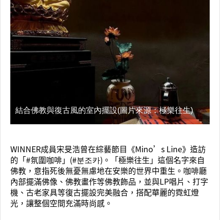
結合佛教與復古風的室內擺設(圖片來源：極樂往生)
WINNER成員宋旻浩曾在綜藝節目《Mino’s Line》造訪
的「#氛圍咖啡」(#분조카)。「極樂往生」這個名字來自
佛教，意指死後無憂無慮地在安樂的世界中重生。咖啡廳
內部擺滿佛像、佛教畫作等佛教飾品，並與LP唱片、打字
機、古老家具等復古擺設完美融合，搭配華麗的霓虹燈
光，讓整個空間充滿時尚感。