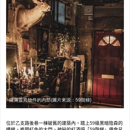
擺滿靈異物件的內部(圖片來源：59階梯)
位於乙支路後巷一棟破舊的建築內，踏上59級黑暗陰森的
樓梯，推開紅色的大門，神秘的紅酒吧「59階梯」便會呈