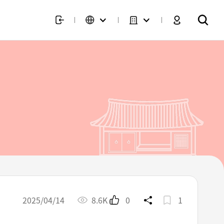
2025/04/14
8.6K
0
1