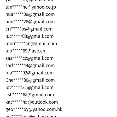
tan*****
ne@yahoo.co.jp
hua*****
09@gmail.com
ann*****
28@gmail.com
cri*****
os@gmail.com
luc*****
08@gmail.com
moo*****
an@gmail.com
lub*****
09@live.cn
zas*****
cz@gmail.com
sad*****
44@gmail.com
ida*****
02@gmail.com
Che*****
80@gmail.com
lov*****
31@gmail.com
csh*****
68@gmail.com
kat*****
na@outlook.com
geo*****
oy@yahoo.com.hk
hel*****
my@yahoo.com