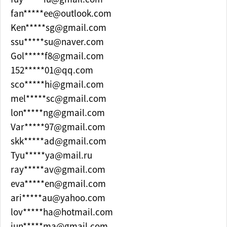
fan*****
ee@outlook.com
Ken*****
sg@gmail.com
ssu*****
su@naver.com
Gol*****
f8@gmail.com
152*****
01@qq.com
sco*****
hi@gmail.com
mel*****
sc@gmail.com
lon*****
ng@gmail.com
Var*****
97@gmail.com
skk*****
ad@gmail.com
Tyu*****
ya@mail.ru
ray*****
av@gmail.com
eva*****
en@gmail.com
ari*****
au@yahoo.com
lov*****
ha@hotmail.com
jun*****
ma@gmail.com