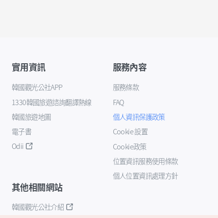
實用資訊
服務內容
韓國觀光公社APP
服務條款
1330韓國旅遊諮詢翻譯熱線
FAQ
韓國旅遊地圖
個人資訊保護政策
電子書
Cookie 設置
Odii
Cookie政策
位置資訊服務使用條款
個人位置資訊處理方針
其他相關網站
韓國觀光公社介紹