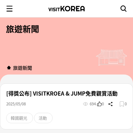
旅遊新聞
旅遊新聞
[得獎公布] VISITKROEA & JUMP免費觀賞活動
2025/05/08
694
0
0
韓國觀光
活動