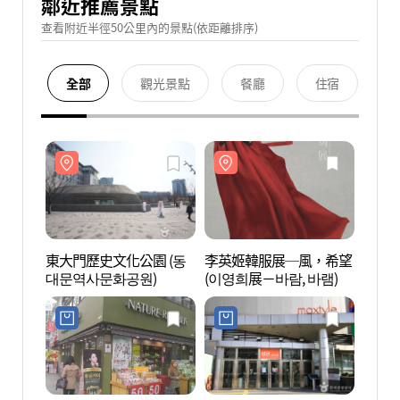
鄰近推薦景點
查看附近半徑50公里內的景點(依距離排序)
全部
觀光景點
餐廳
住宿
東大門歷史文化公園 (동
李英姬韓服展─風，希望
東大門
대문역사문화공원)
(이영희展－바람, 바램)
대문