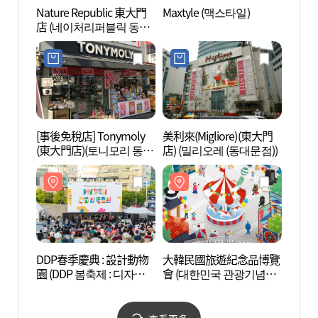
Nature Republic 東大門
Maxtyle (맥스타일)
光熙門
店 (네이처리퍼블릭 동대
문점)
[事後免稅店] Tonymoly
美利來(Migliore)(東大門
首爾東
(東大門店)(토니모리 동대
店) (밀리오레 (동대문점))
울 동
문점)
DDP春季慶典 : 設計動物
大韓民國旅遊紀念品博覽
清溪川
園 (DDP 봄축제 : 디자인
會 (대한민국 관광기념품
동물원)
박람회)