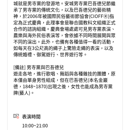
城就是男寺黨的發源地。安城男寺黨巴吾德兒節繼
承了男寺黨的傳統文化，以及巴吾德兒的藝術精
神，於2006年被國際民俗藝術節協會(CIOFFⓇ)指
定為正式慶典，此理事會是聯合國教科文組織正式
合作的諮詢組織。慶典會場處處可見男寺黨表演、
農樂與海外民俗表演等，會依據不同時間展開與眾
不同的演出。此外，也備有各種值得一看的活動，
如每天在3公尺高的繩子上驚險走繩的表演，以及
傳統婚禮、御駕遊行、世界遊行等。
[備註] 男寺黨與巴吾德兒
遊走各地，進行歌唱、舞蹈與各種雜技的團體，原
本僅由單身男性組成，但在巴吾德兒(本名金巖
德，1848~1870)出現之後，女性也能成為男寺黨
牌(藝人)。
表演時間
10:00~21:00