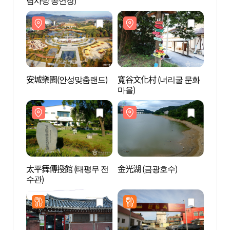
남사당 공연장)
남사당
安城樂園(안성맞춤랜드)
寬谷文化村 (너리굴 문화
寬谷文
마을)
마을)
太平舞傳授館 (태평무 전
金光湖 (금광호수)
金光湖
수관)