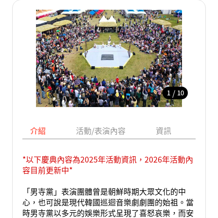
/
1
10
介紹
活動/表演內容
資訊
地圖
*以下慶典內容為2025年活動資訊，2026年活動內
容目前更新中*
「男寺黨」表演團體曾是朝鮮時期大眾文化的中
心，也可說是現代韓國巡迴音樂劇劇團的始祖。當
時男寺黨以多元的娛樂形式呈現了喜怒哀樂，而安