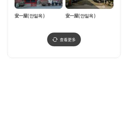
安一屋( 안일옥 )
安一屋( 안일옥 )
龍仁大
장금파
查看更多