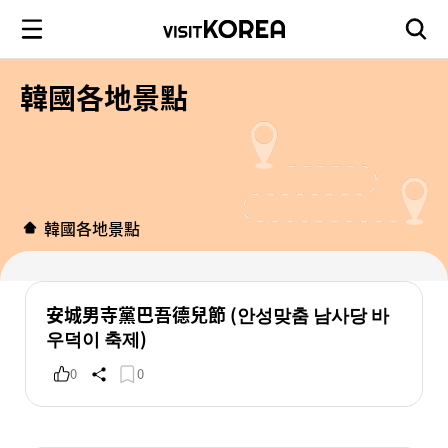
韓國各地景點
韓國各地景點
安城男寺黨巴吾德兒節 (안성맞춤 남사당 바
우덕이 축제)
0
0