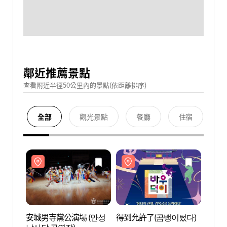
鄰近推薦景點
查看附近半徑50公里內的景點(依距離排序)
全部
觀光景點
餐廳
住宿
安城男寺黨公演場 (안성
得到允許了(곰뱅이텄다)
安城男