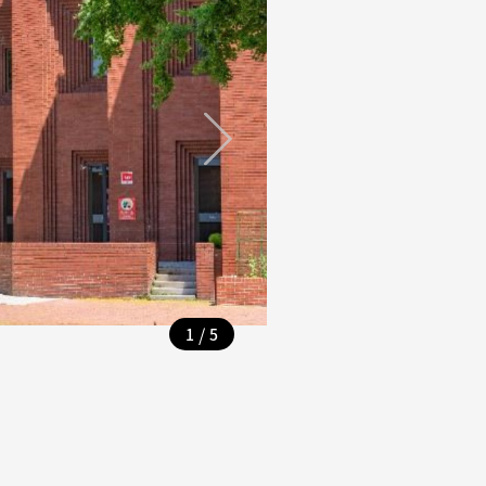
/
1
5