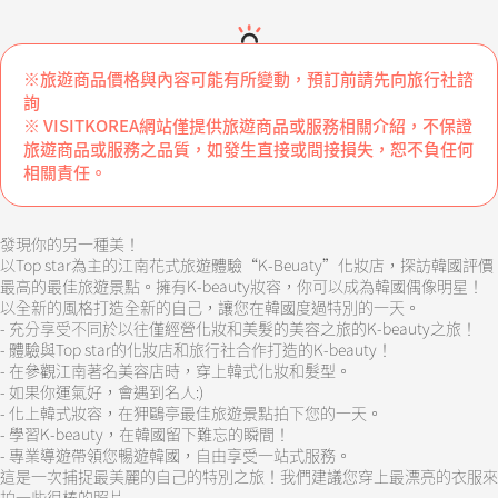
※旅遊商品價格與內容可能有所變動，預訂前請先向旅行社諮
詢
※ VISITKOREA網站僅提供旅遊商品或服務相關介紹，不保證
旅遊商品或服務之品質，如發生直接或間接損失，恕不負任何
相關責任。
發現你的另一種美！
以Top star為主的江南花式旅遊體驗“K-Beuaty”化妝店，探訪韓國評價
最高的最佳旅遊景點。擁有K-beauty妝容，你可以成為韓國偶像明星！
以全新的風格打造全新的自己，讓您在韓國度過特別的一天。
- 充分享受不同於以往僅經營化妝和美髮的美容之旅的K-beauty之旅！
- 體驗與Top star的化妝店和旅行社合作打造的K-beauty！
- 在參觀江南著名美容店時，穿上韓式化妝和髮型。
- 如果你運氣好，會遇到名人:)
- 化上韓式妝容，在狎鷗亭最佳旅遊景點拍下您的一天。
- 學習K-beauty，在韓國留下難忘的瞬間！
- 專業導遊帶領您暢遊韓國，自由享受一站式服務。
這是一次捕捉最美麗的自己的特別之旅！我們建議您穿上最漂亮的衣服來
拍一些很棒的照片