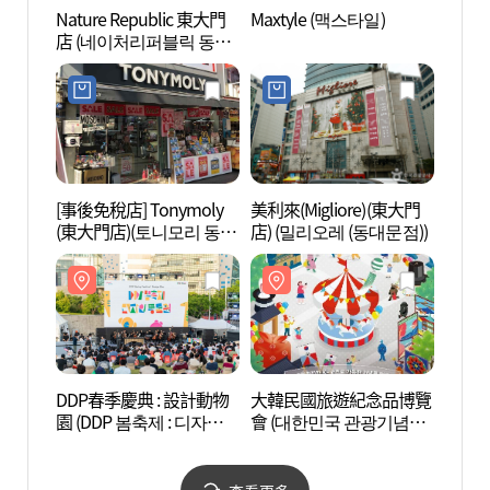
Nature Republic 東大門
Maxtyle (맥스타일)
光熙門
店 (네이처리퍼블릭 동대
문점)
[事後免稅店] Tonymoly
美利來(Migliore)(東大門
首爾東
(東大門店)(토니모리 동대
店) (밀리오레 (동대문점))
울 동
문점)
DDP春季慶典 : 設計動物
大韓民國旅遊紀念品博覽
清溪川
園 (DDP 봄축제 : 디자인
會 (대한민국 관광기념품
동물원)
박람회)