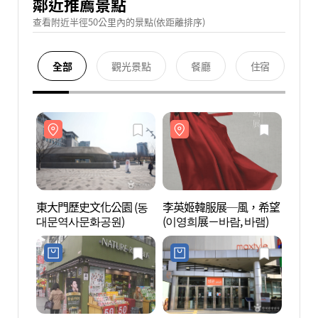
鄰近推薦景點
查看附近半徑50公里內的景點(依距離排序)
全部
觀光景點
餐廳
住宿
東大門歷史文化公園 (동
李英姬韓服展─風，希望
東大門
대문역사문화공원)
(이영희展－바람, 바램)
대문