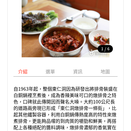
/
1
6
介紹
選單
資訊
地圖
自1963年起，整個東仁洞因為研發出將排骨裝盛在
白銅鍋裡烹煮後，成為香辣美味可口的燉排骨之特
色，口碑就此傳開因而聲名大噪。大約100公尺長
的道路兩旁現已形成「東仁洞燉排骨一條街」，比
起其他鐵製容器，利用白銅鍋傳熱度高的特性來燉
煮排骨，更能夠品嚐的到肉質的嚼勁和鮮美，再搭
配上各種絕配的醬料調味，燉排骨濃郁的香氣實在