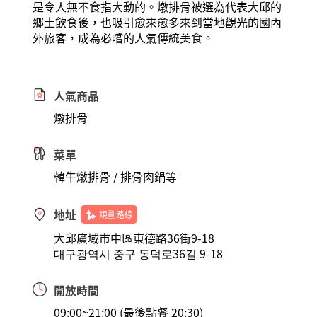
是令人無不食指大動的。燉排骨被選為代表大邱的
鄉土飲食後，也吸引愈來愈多來到當地觀光的國內
外旅客，成為必嚐的人氣傳統美食。
人氣商品
燉排骨
菜單
韓牛燉排骨 / 排骨肉鍋等
地址
規劃路線
大邱廣域市中區東德路36街9-18
대구광역시 중구 동덕로36길 9-18
開放時間
09:00~21:00 (最後點餐 20:30)