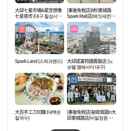
大邱七星市場&星空想像
[事後免稅店]8秒東城路
2.28
七星夜市 (대구 칠성시장
Spark Mall店(에잇세컨즈
념중앙
&별별상상 칠성야시장)
동성로 스파크몰점)
Spark Land (스파크랜드)
大邱諾富特國賓飯店 (노
大邱東
보텔 앰배서더 대구)
성로거
大百手工刀切麵 (대백손
[事後免稅店]祕密庭園n大
鳳山文
칼국수)
邱東城路店(비밀정원 대
리)
구동성로점)