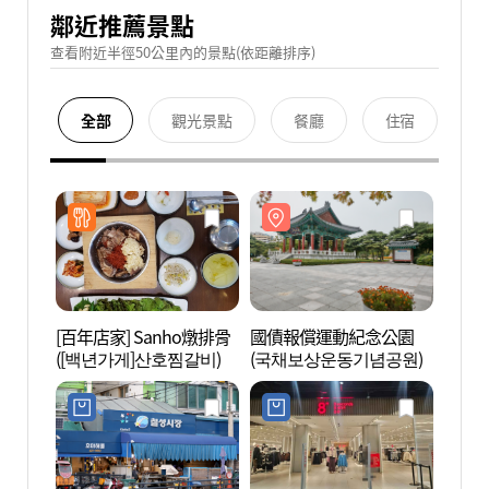
鄰近推薦景點
查看附近半徑50公里內的景點(依距離排序)
全部
觀光景點
餐廳
住宿
[百年店家] Sanho燉排骨
國債報償運動紀念公園
國債
([백년가게]산호찜갈비)
(국채보상운동기념공원)
(국채