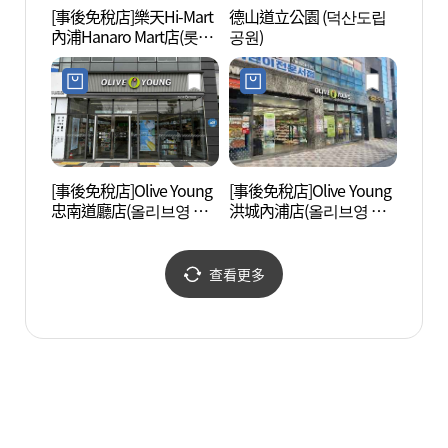
[事後免稅店]樂天Hi-Mart
德山道立公園 (덕산도립
修德寺
內浦Hanaro Mart店(롯데
공원)
산사체
하이마트 내포하나로마
트점)
[事後免稅店]Olive Young
[事後免稅店]Olive Young
龍鳳山
忠南道廳店(올리브영 충
洪城內浦店(올리브영 홍
남도청점)
성내포점)
查看更多