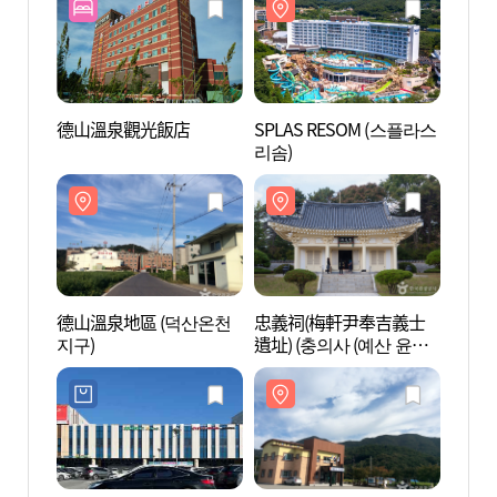
德山溫泉觀光飯店
SPLAS RESOM (스플라스
SPLA
리솜)
리솜)
德山溫泉地區 (덕산온천
忠義祠(梅軒尹奉吉義士
忠義
지구)
遺址) (충의사 (예산 윤봉
遺址)
길 의사 유적))
길 의사