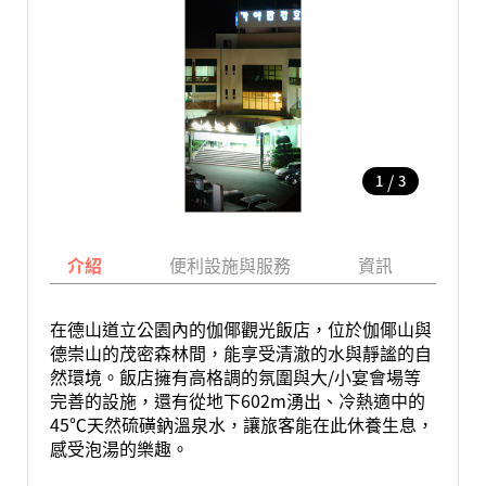
/
1
3
介紹
便利設施與服務
資訊
地
在德山道立公園內的伽倻觀光飯店，位於伽倻山與
德崇山的茂密森林間，能享受清澈的水與靜謐的自
然環境。飯店擁有高格調的氛圍與大/小宴會場等
完善的設施，還有從地下602m湧出、冷熱適中的
45℃天然硫磺鈉溫泉水，讓旅客能在此休養生息，
感受泡湯的樂趣。