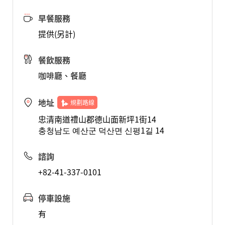
早餐服務
提供(另計)
餐飲服務
咖啡廳、餐廳
地址
規劃路線
忠清南道禮山郡德山面新坪1街14
충청남도 예산군 덕산면 신평1길 14
諮詢
+82-41-337-0101
停車設施
有