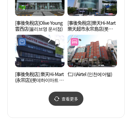
[事後免稅店]Olive Young
[事後免稅店]樂天Hi-Mart
仁川國際
雲西店(올리브영 운서점)
樂天超市永宗島店(롯데
(인천
하이마트 롯데마트 영종
어)
도점)
[事後免稅店] 樂天Hi-Mart
仁川Airtel (인천에어텔)
仁川國
(永宗店)(롯데하이마트 영
천국제
종점)
널)
查看更多