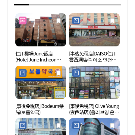
仁川機場June飯店
[事後免稅店]DAISO仁川
海岸公
(Hotel June Incheon
雲西洞店(다이소 인천운
사이
Airport)
서동점)
[事後免稅店] Bodeum藥
[事後免稅店] Olive Young
永宗島
局(보듬약국)
(雲西站店)(올리브영 운서
역점)